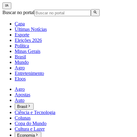
Buscar no portal
Capa
Últimas Notícias
Esporte
Eleições 2026
Política
Minas Gerais
Brasil
Mundo
Agro
Entretenimento
Eloos
Agro
Apostas
Auto
Brasil
Ciência e Tecnologia
Colunas
Copa do Mundo
Cultura e Lazer
Economia