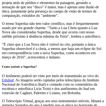
projeta atrás de prédios e elementos da paisagem, gerando a
sensação de que seu "disco" é maior, mas é apenas uma ilusão de
ótica, justamente pela presença no campo de visão de termos de
comparação, extraídos do "ambiente".
O termo Superlua não tem valor científico, mas é frequentemente
usado por seu grande charme. "Tanto a Lua Cheia quanto a Lua
Nova são consideradas Superlua, desde que ocorra com nosso
satélite próximo à distância mínima da Terra", lembra o astrofísico.
"É claro que a Lua Nova não é visível no céu, portanto a única
Superlua observável é a cheia, a menos que haja um eclipse do Sol
em correspondência com a nova Superlua, como aconteceu em
março de 2016", acrescentou o italiano.
Como assistir a Superlua?
O fenômeno poderá ser visto por meio de transmissão ao vivo do
Edulnaf
. As imagens serão captadas pelos telescópios do Instituto
Nacional de Astrofísica (Inaf) e contarão com os comentários da
escritora e astrofísica Licia Troisi e dos astrônomos do Inaf em
conexão de Cagliari, Palermo e Loiano, em Bolonha.
O Telescópio Virtual, graças aos seus instrumentos móveis, filmará a
primeira Superlua do ano à medida que se eleva no horizonte de