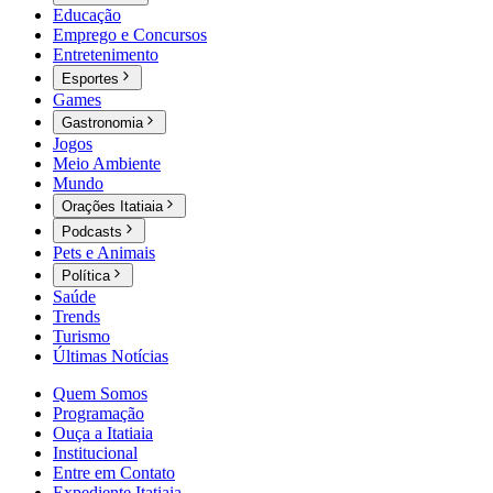
Educação
Emprego e Concursos
Entretenimento
Esportes
Games
Gastronomia
Jogos
Meio Ambiente
Mundo
Orações Itatiaia
Podcasts
Pets e Animais
Política
Saúde
Trends
Turismo
Últimas Notícias
Quem Somos
Programação
Ouça a Itatiaia
Institucional
Entre em Contato
Expediente Itatiaia