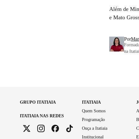
Além de Mina
e Mato Gross
Por
Mar
Formada
na Itati
GRUPO ITATIAIA
ITATIAIA
Quem Somos
A
ITATIAIA NAS REDES
Programação
B
Ouça a Itatiaia
C
Institucional
E