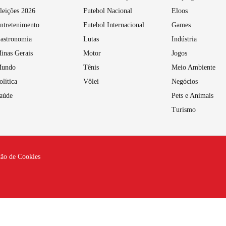
leições 2026
Futebol Nacional
Eloos
ntretenimento
Futebol Internacional
Games
astronomia
Lutas
Indústria
inas Gerais
Motor
Jogos
undo
Tênis
Meio Ambiente
olítica
Vôlei
Negócios
aúde
Pets e Animais
Turismo
tão de Cookies