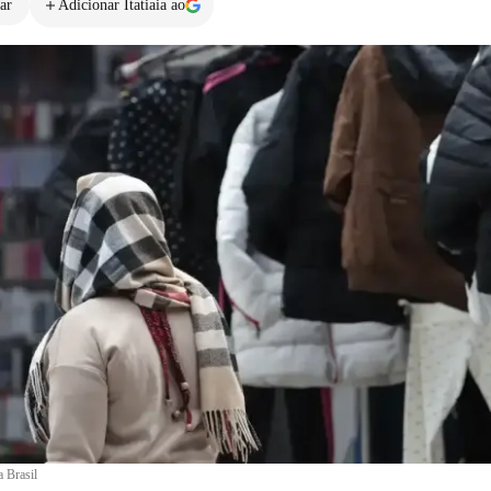
ar
Adicionar Itatiaia ao
a Brasil