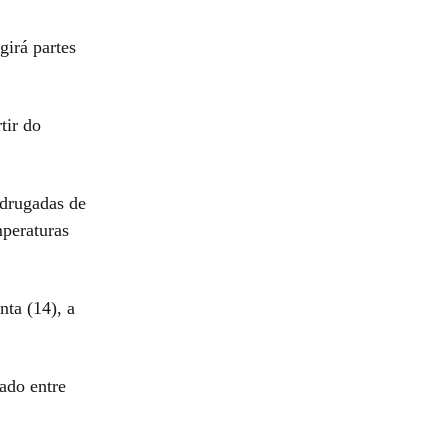
girá partes
tir do
adrugadas de
mperaturas
nta (14), a
ado entre