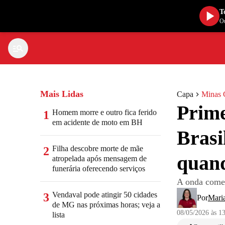
T
Ou
Mais Lidas
Capa
Minas 
Prime
Homem morre e outro fica ferido
1
em acidente de moto em BH
Brasi
Filha descobre morte de mãe
2
quan
atropelada após mensagem de
funerária oferecendo serviços
A onda começ
Vendaval pode atingir 50 cidades
3
Por
Mari
de MG nas próximas horas; veja a
08/05/2026 às 1
lista