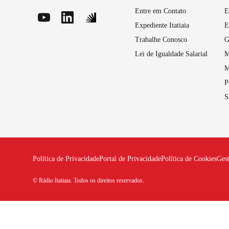
Entre em Contato
E
Expediente Itatiaia
E
Trabalhe Conosco
G
Lei de Igualdade Salarial
M
M
P
S
Política de Privacidade
Portal de Privacidade
Política de Cookies
Ges
© Rádio Itatiaia. Todos os direitos reservados.