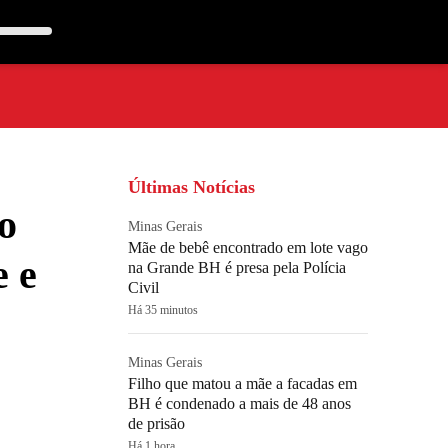
Últimas Notícias
o
Minas Gerais
Mãe de bebê encontrado em lote vago
e e
na Grande BH é presa pela Polícia
Civil
Há 35 minutos
Minas Gerais
Filho que matou a mãe a facadas em
BH é condenado a mais de 48 anos
de prisão
Há 1 hora