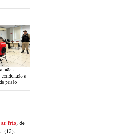
 a mãe a
 condenado a
de prisão
ar frio
, de
ra (13).