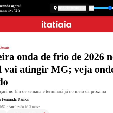
ocando agora!
Belo Horizonte
ça ao vivo
/
24h
Gerais
ira onda de frio de 2026 n
l vai atingir MG; veja ond
do
ará no fim de semana e terminará já no meio da próxima
a Fernanda Ramos
3h52
•
Atualizado
há 3 meses