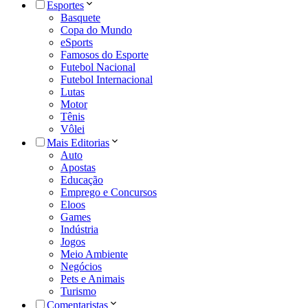
Esportes
Basquete
Copa do Mundo
eSports
Famosos do Esporte
Futebol Nacional
Futebol Internacional
Lutas
Motor
Tênis
Vôlei
Mais Editorias
Auto
Apostas
Educação
Emprego e Concursos
Eloos
Games
Indústria
Jogos
Meio Ambiente
Negócios
Pets e Animais
Turismo
Comentaristas