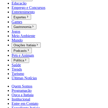
Educação
Emprego e Concursos
Entretenimento
Esportes
Games
Gastronomia
Jogos
Meio Ambiente
Mundo
Orações Itatiaia
Podcasts
Pets e Animais
Política
Saúde
Trends
Turismo
Últimas Notícias
Quem Somos
Programação
Ouça a Itatiaia
Institucional
Entre em Contato
Expediente Itatiaia