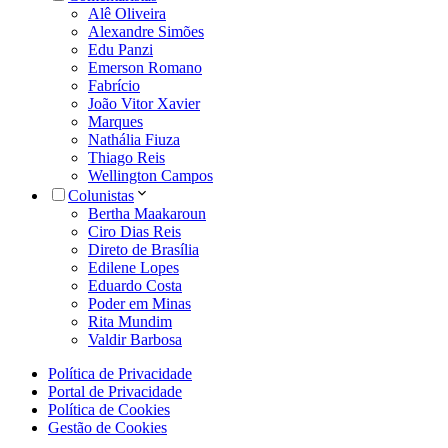
Alê Oliveira
Alexandre Simões
Edu Panzi
Emerson Romano
Fabrício
João Vitor Xavier
Marques
Nathália Fiuza
Thiago Reis
Wellington Campos
Colunistas
Bertha Maakaroun
Ciro Dias Reis
Direto de Brasília
Edilene Lopes
Eduardo Costa
Poder em Minas
Rita Mundim
Valdir Barbosa
Política de Privacidade
Portal de Privacidade
Política de Cookies
Gestão de Cookies