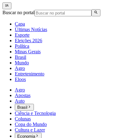
Buscar no portal
Capa
Últimas Notícias
Esporte
Eleições 2026
Política
Minas Gerais
Brasil
Mundo
Agro
Entretenimento
Eloos
Agro
Apostas
Auto
Brasil
Ciência e Tecnologia
Colunas
Copa do Mundo
Cultura e Lazer
Economia