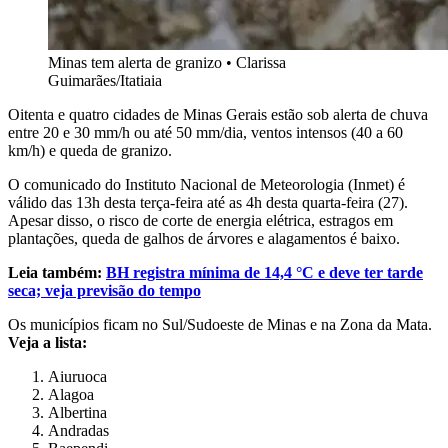
Minas tem alerta de granizo
•
Clarissa
Guimarães/Itatiaia
Oitenta e quatro cidades de Minas Gerais estão sob alerta de chuva
entre 20 e 30 mm/h ou até 50 mm/dia, ventos intensos (40 a 60
km/h) e queda de granizo.
O comunicado do Instituto Nacional de Meteorologia (Inmet) é
válido das 13h desta terça-feira até as 4h desta quarta-feira (27).
Apesar disso, o risco de corte de energia elétrica, estragos em
plantações, queda de galhos de árvores e alagamentos é baixo.
Leia também:
BH registra mínima de 14,4 °C e deve ter tarde
seca; veja previsão do tempo
Os municípios ficam no Sul/Sudoeste de Minas e na Zona da Mata.
Veja a lista:
Aiuruoca
Alagoa
Albertina
Andradas