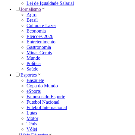
Lei de Igualdade Salarial
Jornalismo
Agro
Brasil
Cultura e Lazer
Economia
Eleições 2026
Entretenimento
Gastronomia
Minas Gerais
Mundo
Política
Saúde
Esportes
Basquete
Copa do Mundo
eSports
Famosos do Esporte
Futebol Nacional
Futebol Internacional
Lutas
Motor
Tênis
Vôlei