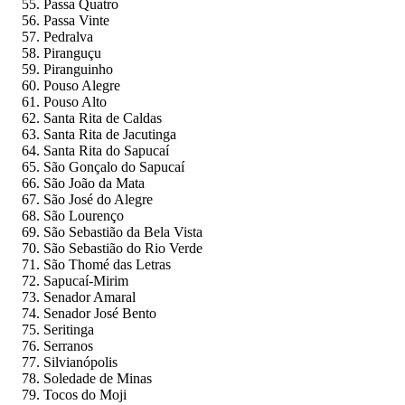
Passa Quatro
Passa Vinte
Pedralva
Piranguçu
Piranguinho
Pouso Alegre
Pouso Alto
Santa Rita de Caldas
Santa Rita de Jacutinga
Santa Rita do Sapucaí
São Gonçalo do Sapucaí
São João da Mata
São José do Alegre
São Lourenço
São Sebastião da Bela Vista
São Sebastião do Rio Verde
São Thomé das Letras
Sapucaí-Mirim
Senador Amaral
Senador José Bento
Seritinga
Serranos
Silvianópolis
Soledade de Minas
Tocos do Moji