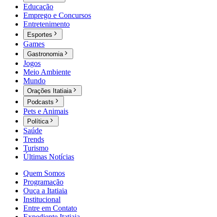
Educação
Emprego e Concursos
Entretenimento
Esportes
Games
Gastronomia
Jogos
Meio Ambiente
Mundo
Orações Itatiaia
Podcasts
Pets e Animais
Política
Saúde
Trends
Turismo
Últimas Notícias
Quem Somos
Programação
Ouça a Itatiaia
Institucional
Entre em Contato
Expediente Itatiaia