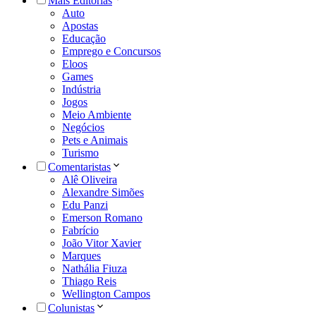
Mais Editorias
Auto
Apostas
Educação
Emprego e Concursos
Eloos
Games
Indústria
Jogos
Meio Ambiente
Negócios
Pets e Animais
Turismo
Comentaristas
Alê Oliveira
Alexandre Simões
Edu Panzi
Emerson Romano
Fabrício
João Vitor Xavier
Marques
Nathália Fiuza
Thiago Reis
Wellington Campos
Colunistas