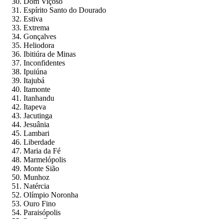
Dom Viçoso
Espírito Santo do Dourado
Estiva
Extrema
Gonçalves
Heliodora
Ibitiúra de Minas
Inconfidentes
Ipuiúna
Itajubá
Itamonte
Itanhandu
Itapeva
Jacutinga
Jesuânia
Lambari
Liberdade
Maria da Fé
Marmelópolis
Monte Sião
Munhoz
Natércia
Olímpio Noronha
Ouro Fino
Paraisópolis