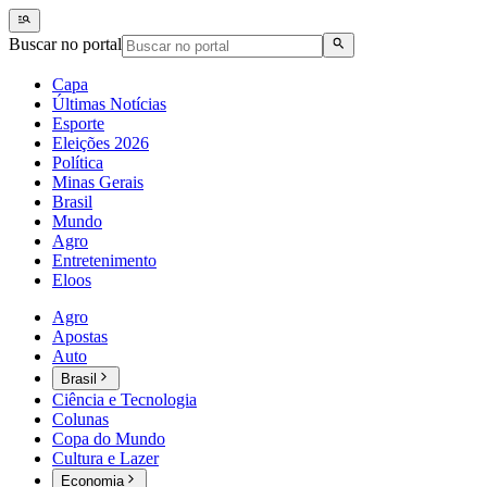
Buscar no portal
Capa
Últimas Notícias
Esporte
Eleições 2026
Política
Minas Gerais
Brasil
Mundo
Agro
Entretenimento
Eloos
Agro
Apostas
Auto
Brasil
Ciência e Tecnologia
Colunas
Copa do Mundo
Cultura e Lazer
Economia