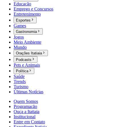
Educação
Emprego e Concursos
Entretenimento
Esportes
Games
Gastronomia
Jogos
Meio Ambiente
Mundo
Orações Itatiaia
Podcasts
Pets e Animais
Política
Saúde
Trends
Turismo
Últimas Notícias
Quem Somos
Programação
Ouça a Itatiaia
Institucional
Entre em Contato
Expediente Itatiaia