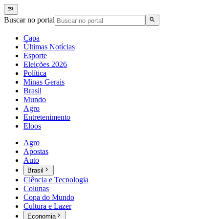
Buscar no portal
Capa
Últimas Notícias
Esporte
Eleições 2026
Política
Minas Gerais
Brasil
Mundo
Agro
Entretenimento
Eloos
Agro
Apostas
Auto
Brasil
Ciência e Tecnologia
Colunas
Copa do Mundo
Cultura e Lazer
Economia