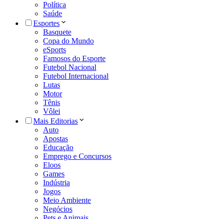
Política
Saúde
Esportes
Basquete
Copa do Mundo
eSports
Famosos do Esporte
Futebol Nacional
Futebol Internacional
Lutas
Motor
Tênis
Vôlei
Mais Editorias
Auto
Apostas
Educação
Emprego e Concursos
Eloos
Games
Indústria
Jogos
Meio Ambiente
Negócios
Pets e Animais