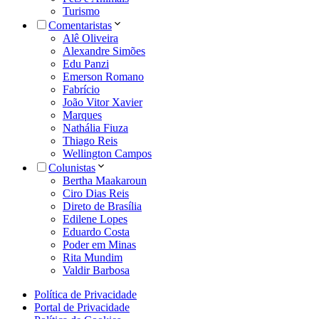
Turismo
Comentaristas
Alê Oliveira
Alexandre Simões
Edu Panzi
Emerson Romano
Fabrício
João Vitor Xavier
Marques
Nathália Fiuza
Thiago Reis
Wellington Campos
Colunistas
Bertha Maakaroun
Ciro Dias Reis
Direto de Brasília
Edilene Lopes
Eduardo Costa
Poder em Minas
Rita Mundim
Valdir Barbosa
Política de Privacidade
Portal de Privacidade