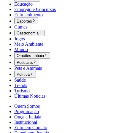
Educação
Emprego e Concursos
Entretenimento
Esportes
Games
Gastronomia
Jogos
Meio Ambiente
Mundo
Orações Itatiaia
Podcasts
Pets e Animais
Política
Saúde
Trends
Turismo
Últimas Notícias
Quem Somos
Programação
Ouça a Itatiaia
Institucional
Entre em Contato
Expediente Itatiaia