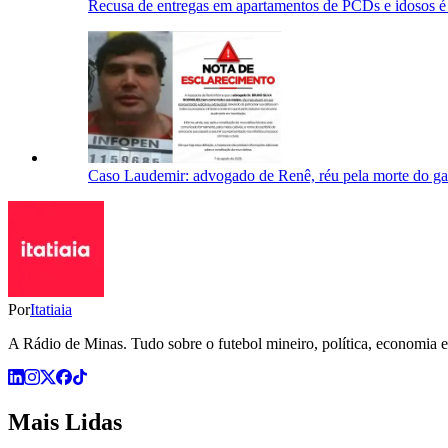
Recusa de entregas em apartamentos de PCDs e idosos é d
Caso Laudemir: advogado de Renê, réu pela morte do gar
Por
Itatiaia
A Rádio de Minas. Tudo sobre o futebol mineiro, política, economia e 
Mais Lidas