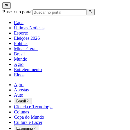
Buscar no portal
Capa
Últimas Notícias
Esporte
Eleições 2026
Política
Minas Gerais
Brasil
Mundo
Agro
Entretenimento
Eloos
Agro
Apostas
Auto
Brasil
Ciência e Tecnologia
Colunas
Copa do Mundo
Cultura e Lazer
Economia