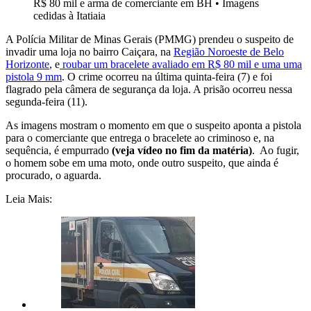
R$ 80 mil e arma de comerciante em BH
•
Imagens
cedidas à Itatiaia
A Polícia Militar de Minas Gerais (PMMG) prendeu o suspeito de
invadir uma loja no bairro Caiçara, na
Região Noroeste de Belo
Horizonte
, e
roubar um bracelete avaliado em R$ 80 mil e uma uma
pistola 9 mm
. O crime ocorreu na última quinta-feira (7) e foi
flagrado pela câmera de segurança da loja. A prisão ocorreu nessa
segunda-feira (11).
As imagens mostram o momento em que o suspeito aponta a pistola
para o comerciante que entrega o bracelete ao criminoso e, na
sequência, é empurrado
(veja vídeo no fim da matéria)
. Ao fugir,
o homem sobe em uma moto, onde outro suspeito, que ainda é
procurado, o aguarda.
Leia Mais: