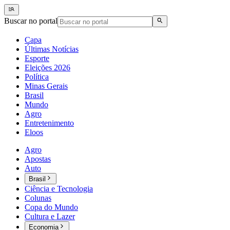
Buscar no portal
Capa
Últimas Notícias
Esporte
Eleições 2026
Política
Minas Gerais
Brasil
Mundo
Agro
Entretenimento
Eloos
Agro
Apostas
Auto
Brasil
Ciência e Tecnologia
Colunas
Copa do Mundo
Cultura e Lazer
Economia