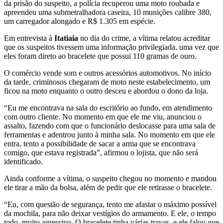
da prisão do suspeito, a polícia recuperou uma moto roubada e
apreendeu uma submetralhadora caseira, 10 munições calibre 380,
um carregador alongado e R$ 1.305 em espécie.
Em entrevista à
Itatiaia
no dia do crime, a vítima relatou acreditar
que os suspeitos tivessem uma informação privilegiada, uma vez que
eles foram direto ao bracelete que possui 110 gramas de ouro.
O comércio vende som e outros acessórios automotivos. No início
da tarde, criminosos chegaram de moto neste estabelecimento, um
ficou na moto enquanto o outro desceu e abordou o dono da loja.
“Eu me encontrava na sala do escritório ao fundo, em atendimento
com outro cliente. No momento em que ele me viu, anunciou o
assalto, fazendo com que o funcionário deslocasse para uma sala de
ferramentas e adentrou junto à minha sala. No momento em que ele
entra, tento a possibilidade de sacar a arma que se encontrava
comigo, que estava registrada”, afirmou o lojista, que não será
identificado.
Ainda conforme a vítima, o suspeito chegou no momento e mandou
ele tirar a mão da bolsa, além de pedir que ele retirasse o bracelete.
“Eu, com questão de segurança, tento me afastar o máximo possível
da mochila, para não deixar vestígios do armamento. E ele, o tempo
todo, muito agressivo. O bracelete tinha várias travas, e ele falou que