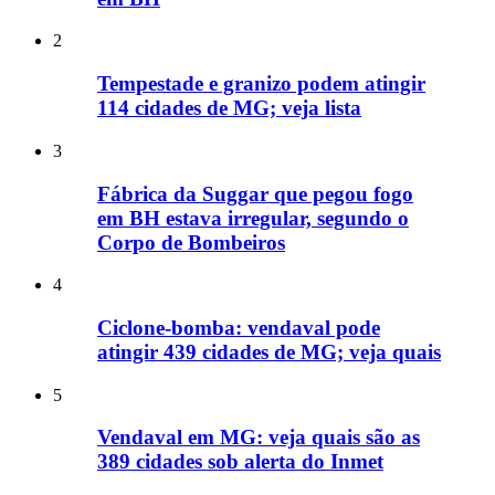
2
Tempestade e granizo podem atingir
114 cidades de MG; veja lista
3
Fábrica da Suggar que pegou fogo
em BH estava irregular, segundo o
Corpo de Bombeiros
4
Ciclone-bomba: vendaval pode
atingir 439 cidades de MG; veja quais
5
Vendaval em MG: veja quais são as
389 cidades sob alerta do Inmet