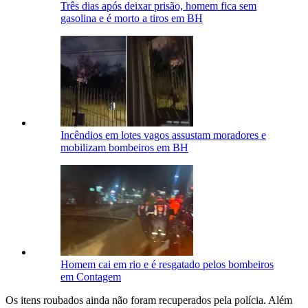
Três dias após deixar prisão, homem fica sem
gasolina e é morto a tiros em BH
Incêndios em lotes vagos assustam moradores e
mobilizam bombeiros em BH
Homem cai em rio e é resgatado pelos bombeiros
em Contagem
Os itens roubados ainda não foram recuperados pela polícia. Além