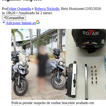
Por
Felipe Quintella
e
Rebeca Nicholls
,
Belo Horizonte
12/05/2026
às 18h28
•
Atualizado
há 2 meses
Compartilhar
Adicionar Itatiaia ao
Polícia prende suspeito de roubar bracelete avaliado em