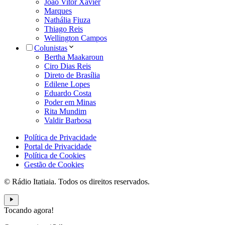
João Vitor Xavier
Marques
Nathália Fiuza
Thiago Reis
Wellington Campos
Colunistas
Bertha Maakaroun
Ciro Dias Reis
Direto de Brasília
Edilene Lopes
Eduardo Costa
Poder em Minas
Rita Mundim
Valdir Barbosa
Política de Privacidade
Portal de Privacidade
Política de Cookies
Gestão de Cookies
© Rádio Itatiaia. Todos os direitos reservados.
Tocando agora!