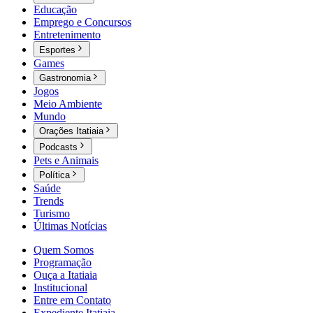
Educação
Emprego e Concursos
Entretenimento
Esportes
Games
Gastronomia
Jogos
Meio Ambiente
Mundo
Orações Itatiaia
Podcasts
Pets e Animais
Política
Saúde
Trends
Turismo
Últimas Notícias
Quem Somos
Programação
Ouça a Itatiaia
Institucional
Entre em Contato
Expediente Itatiaia