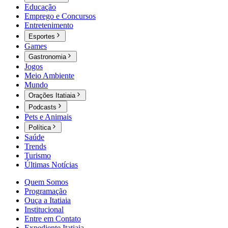
Educação
Emprego e Concursos
Entretenimento
Esportes
Games
Gastronomia
Jogos
Meio Ambiente
Mundo
Orações Itatiaia
Podcasts
Pets e Animais
Política
Saúde
Trends
Turismo
Últimas Notícias
Quem Somos
Programação
Ouça a Itatiaia
Institucional
Entre em Contato
Expediente Itatiaia