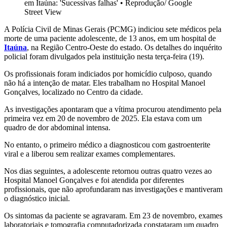
em Itaúna: 'Sucessivas falhas'
•
Reprodução/ Google
Street View
A Polícia Civil de Minas Gerais (PCMG) indiciou sete médicos pela
morte de uma paciente adolescente, de 13 anos, em um hospital de
Itaúna
, na Região Centro-Oeste do estado. Os detalhes do inquérito
policial foram divulgados pela instituição nesta terça-feira (19).
Os profissionais foram indiciados por homicídio culposo, quando
não há a intenção de matar. Eles trabalham no Hospital Manoel
Gonçalves, localizado no Centro da cidade.
As investigações apontaram que a vítima procurou atendimento pela
primeira vez em 20 de novembro de 2025. Ela estava com um
quadro de dor abdominal intensa.
No entanto, o primeiro médico a diagnosticou com gastroenterite
viral e a liberou sem realizar exames complementares.
Nos dias seguintes, a adolescente retornou outras quatro vezes ao
Hospital Manoel Gonçalves e foi atendida por diferentes
profissionais, que não aprofundaram nas investigações e mantiveram
o diagnóstico inicial.
Os sintomas da paciente se agravaram. Em 23 de novembro, exames
laboratoriais e tomografia computadorizada constataram um quadro