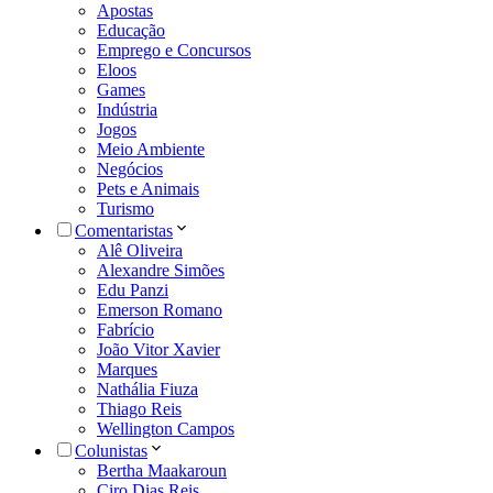
Apostas
Educação
Emprego e Concursos
Eloos
Games
Indústria
Jogos
Meio Ambiente
Negócios
Pets e Animais
Turismo
Comentaristas
Alê Oliveira
Alexandre Simões
Edu Panzi
Emerson Romano
Fabrício
João Vitor Xavier
Marques
Nathália Fiuza
Thiago Reis
Wellington Campos
Colunistas
Bertha Maakaroun
Ciro Dias Reis