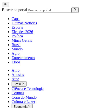
Buscar no portal
Capa
Últimas Notícias
Esporte
Eleições 2026
Política
Minas Gerais
Brasil
Mundo
Agro
Entretenimento
Eloos
Agro
Apostas
Auto
Brasil
Ciência e Tecnologia
Colunas
Copa do Mundo
Cultura e Lazer
Economia