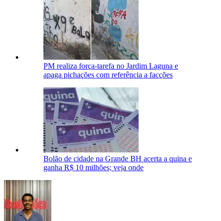
PM realiza força-tarefa no Jardim Laguna e
apaga pichações com referência a facções
Bolão de cidade na Grande BH acerta a quina e
ganha R$ 10 milhões; veja onde