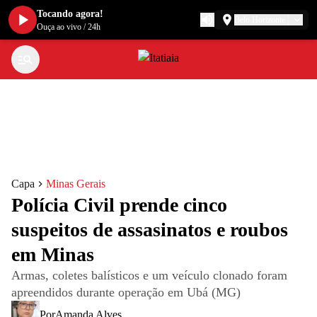
Tocando agora!
Belo Horizonte
Ouça ao vivo
/
24h
Capa
Minas Gerais
Polícia Civil prende cinco
suspeitos de assasinatos e roubos
em Minas
Armas, coletes balísticos e um veículo clonado foram
apreendidos durante operação em Ubá (MG)
Por
Amanda Alves