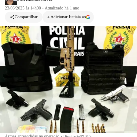
23/06/2025 às 14h00
•
Atualizado
há 1 ano
Compartilhar
Adicionar Itatiaia ao
Armas apreendidas na operação
•
Divulgação/PCMG