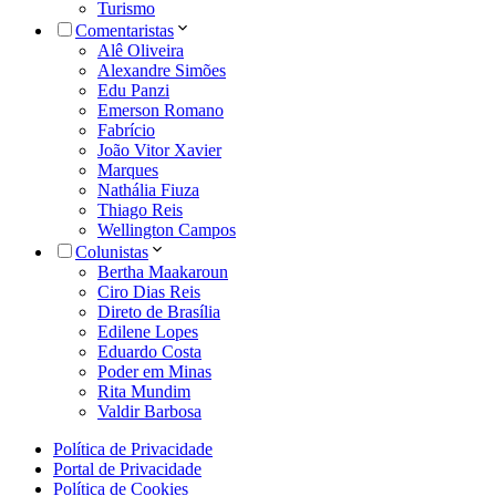
Turismo
Comentaristas
Alê Oliveira
Alexandre Simões
Edu Panzi
Emerson Romano
Fabrício
João Vitor Xavier
Marques
Nathália Fiuza
Thiago Reis
Wellington Campos
Colunistas
Bertha Maakaroun
Ciro Dias Reis
Direto de Brasília
Edilene Lopes
Eduardo Costa
Poder em Minas
Rita Mundim
Valdir Barbosa
Política de Privacidade
Portal de Privacidade
Política de Cookies