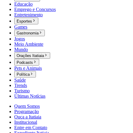
Educação
Emprego e Concursos
Entretenimento
Esportes
Games
Gastronomia
Jogos
Meio Ambiente
Mundo
Orações Itatiaia
Podcasts
Pets e Animais
Política
Saúde
Trends
Turismo
Últimas Notícias
Quem Somos
Programação
Ouça a Itatiaia
Institucional
Entre em Contato
Expediente Itatiaia