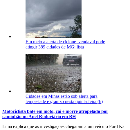
Em meio a alerta de ciclone, vendaval pode
atingir 389 cidades de MG; lista
Cidades em Minas estão sob alerta para
tempestade e granizo nesta quinta-feira (6)
Motociclista bate em moto, cai e morre atropelado por
caminhão no Anel Rodoviário em BH
Lima explica que as investigações chegaram a um veículo Ford Ka