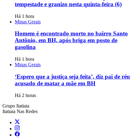
tempestade e granizo nesta quinta-feira (6)
Há 1 hora
Minas Gerais
Homem é encontrado morto no bairro Santo
Antônio, em BH, após briga em posto de
gasolina
Há 1 hora
Minas Gerais
‘Espero que a justiça seja feita’, diz pai de réu
acusado de matar a mãe em BH
Há 2 horas
Grupo Itatiaia
Itatiaia Nas Redes