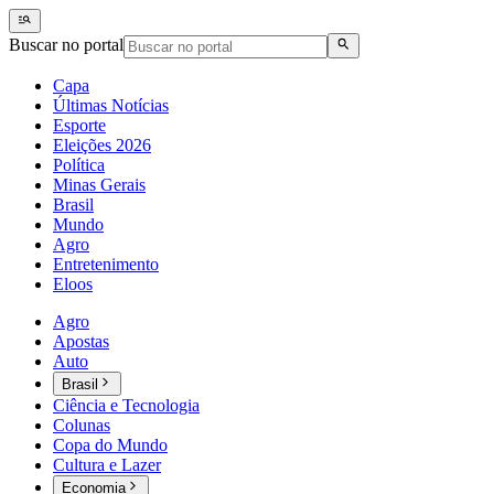
Buscar no portal
Capa
Últimas Notícias
Esporte
Eleições 2026
Política
Minas Gerais
Brasil
Mundo
Agro
Entretenimento
Eloos
Agro
Apostas
Auto
Brasil
Ciência e Tecnologia
Colunas
Copa do Mundo
Cultura e Lazer
Economia