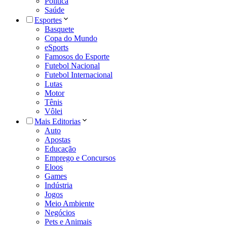
Política
Saúde
Esportes
Basquete
Copa do Mundo
eSports
Famosos do Esporte
Futebol Nacional
Futebol Internacional
Lutas
Motor
Tênis
Vôlei
Mais Editorias
Auto
Apostas
Educação
Emprego e Concursos
Eloos
Games
Indústria
Jogos
Meio Ambiente
Negócios
Pets e Animais