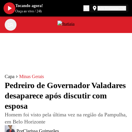
Tocando agora!
Belo Horizonte
Ouça ao vivo
/
24h
Capa
Minas Gerais
Pedreiro de Governador Valadares
desaparece após discutir com
esposa
Homem foi visto pela última vez na região da Pampulha,
em Belo Horizonte
Por
Clarissa Guimarães