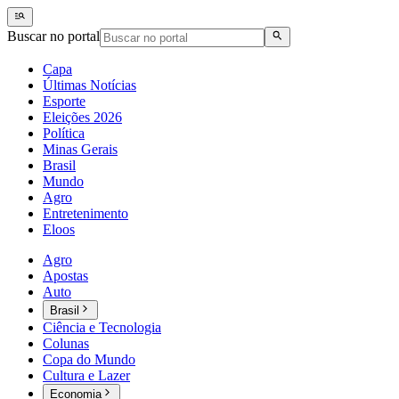
Buscar no portal
Capa
Últimas Notícias
Esporte
Eleições 2026
Política
Minas Gerais
Brasil
Mundo
Agro
Entretenimento
Eloos
Agro
Apostas
Auto
Brasil
Ciência e Tecnologia
Colunas
Copa do Mundo
Cultura e Lazer
Economia