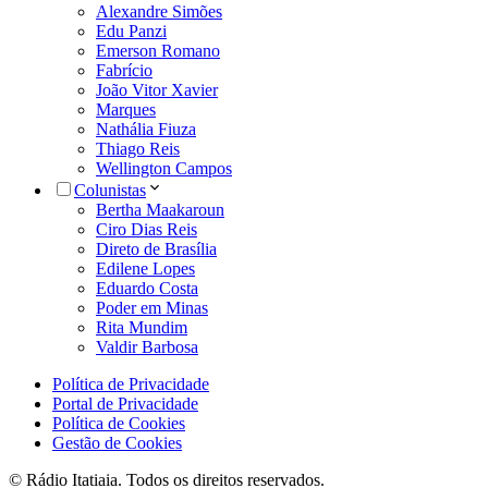
Alexandre Simões
Edu Panzi
Emerson Romano
Fabrício
João Vitor Xavier
Marques
Nathália Fiuza
Thiago Reis
Wellington Campos
Colunistas
Bertha Maakaroun
Ciro Dias Reis
Direto de Brasília
Edilene Lopes
Eduardo Costa
Poder em Minas
Rita Mundim
Valdir Barbosa
Política de Privacidade
Portal de Privacidade
Política de Cookies
Gestão de Cookies
© Rádio Itatiaia. Todos os direitos reservados.