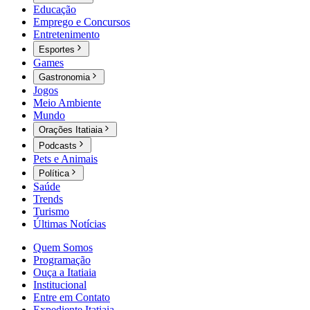
Educação
Emprego e Concursos
Entretenimento
Esportes
Games
Gastronomia
Jogos
Meio Ambiente
Mundo
Orações Itatiaia
Podcasts
Pets e Animais
Política
Saúde
Trends
Turismo
Últimas Notícias
Quem Somos
Programação
Ouça a Itatiaia
Institucional
Entre em Contato
Expediente Itatiaia