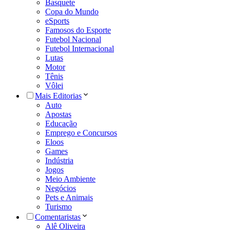
Basquete
Copa do Mundo
eSports
Famosos do Esporte
Futebol Nacional
Futebol Internacional
Lutas
Motor
Tênis
Vôlei
Mais Editorias
Auto
Apostas
Educação
Emprego e Concursos
Eloos
Games
Indústria
Jogos
Meio Ambiente
Negócios
Pets e Animais
Turismo
Comentaristas
Alê Oliveira