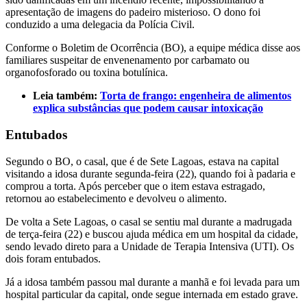
apresentação de imagens do padeiro misterioso. O dono foi
conduzido a uma delegacia da Polícia Civil.
Conforme o Boletim de Ocorrência (BO), a equipe médica disse aos
familiares suspeitar de envenenamento por carbamato ou
organofosforado ou toxina botulínica.
Leia também:
Torta de frango: engenheira de alimentos
explica substâncias que podem causar intoxicação
Entubados
Segundo o BO, o casal, que é de Sete Lagoas, estava na capital
visitando a idosa durante segunda-feira (22), quando foi à padaria e
comprou a torta. Após perceber que o item estava estragado,
retornou ao estabelecimento e devolveu o alimento.
De volta a Sete Lagoas, o casal se sentiu mal durante a madrugada
de terça-feira (22) e buscou ajuda médica em um hospital da cidade,
sendo levado direto para a Unidade de Terapia Intensiva (UTI). Os
dois foram entubados.
Já a idosa também passou mal durante a manhã e foi levada para um
hospital particular da capital, onde segue internada em estado grave.