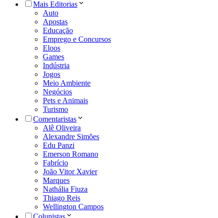
Mais Editorias
Auto
Apostas
Educação
Emprego e Concursos
Eloos
Games
Indústria
Jogos
Meio Ambiente
Negócios
Pets e Animais
Turismo
Comentaristas
Alê Oliveira
Alexandre Simões
Edu Panzi
Emerson Romano
Fabrício
João Vitor Xavier
Marques
Nathália Fiuza
Thiago Reis
Wellington Campos
Colunistas