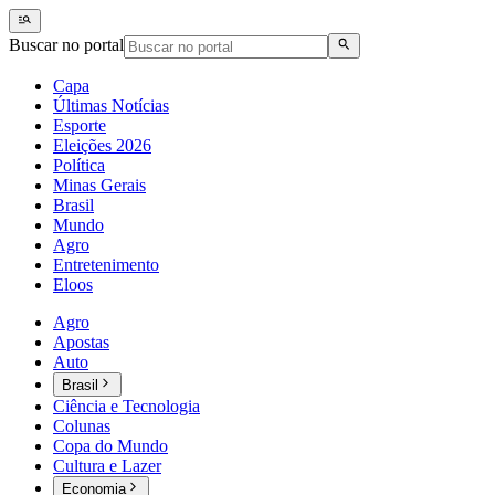
Buscar no portal
Capa
Últimas Notícias
Esporte
Eleições 2026
Política
Minas Gerais
Brasil
Mundo
Agro
Entretenimento
Eloos
Agro
Apostas
Auto
Brasil
Ciência e Tecnologia
Colunas
Copa do Mundo
Cultura e Lazer
Economia