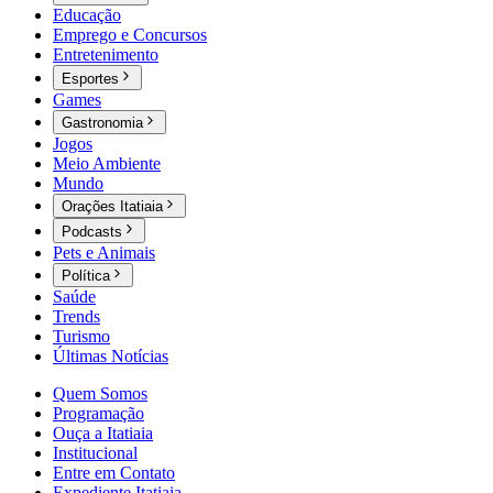
Educação
Emprego e Concursos
Entretenimento
Esportes
Games
Gastronomia
Jogos
Meio Ambiente
Mundo
Orações Itatiaia
Podcasts
Pets e Animais
Política
Saúde
Trends
Turismo
Últimas Notícias
Quem Somos
Programação
Ouça a Itatiaia
Institucional
Entre em Contato
Expediente Itatiaia