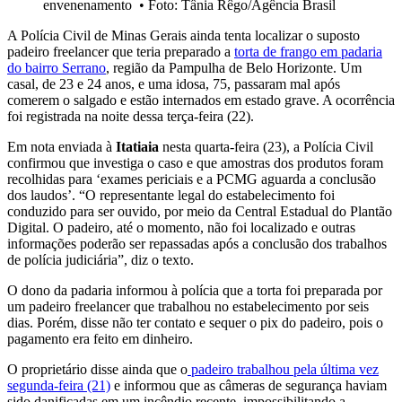
envenenamento
•
Foto: Tânia Rêgo/Agência Brasil
A Polícia Civil de Minas Gerais ainda tenta localizar o suposto
padeiro freelancer que teria preparado a
torta de frango em padaria
do bairro Serrano
, região da Pampulha de Belo Horizonte. Um
casal, de 23 e 24 anos, e uma idosa, 75, passaram mal após
comerem o salgado e estão internados em estado grave. A ocorrência
foi registrada na noite dessa terça-feira (22).
Em nota enviada à
Itatiaia
nesta quarta-feira (23), a Polícia Civil
confirmou que investiga o caso e que amostras dos produtos foram
recolhidas para ‘exames periciais e a PCMG aguarda a conclusão
dos laudos’. “O representante legal do estabelecimento foi
conduzido para ser ouvido, por meio da Central Estadual do Plantão
Digital. O padeiro, até o momento, não foi localizado e outras
informações poderão ser repassadas após a conclusão dos trabalhos
de polícia judiciária”, diz o texto.
O dono da padaria informou à polícia que a torta foi preparada por
um padeiro freelancer que trabalhou no estabelecimento por seis
dias. Porém, disse não ter contato e sequer o pix do padeiro, pois o
pagamento era feito em dinheiro.
O proprietário disse ainda que o
padeiro trabalhou pela última vez
segunda-feira (21)
e informou que as câmeras de segurança haviam
sido danificadas em um incêndio recente, impossibilitando a