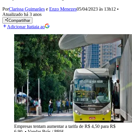
Por
Clarissa Guimarães
e
Enzo Menezes
05/04/2023 às 13h12
•
Atualizado
há 3 anos
Compartilhar
Adicionar Itatiaia ao
Empresas tentam aumentar a tarifa de R$ 4,50 para R$
6,90
•
Vandar Brás / PBH