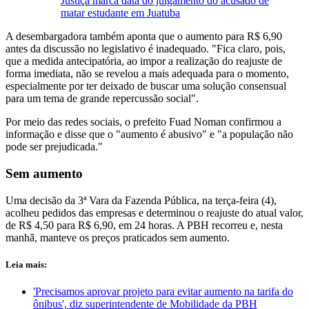
Justiça marca data do julgamento do acusado de
matar estudante em Juatuba
A desembargadora também aponta que o aumento para R$ 6,90
antes da discussão no legislativo é inadequado. "Fica claro, pois,
que a medida antecipatória, ao impor a realização do reajuste de
forma imediata, não se revelou a mais adequada para o momento,
especialmente por ter deixado de buscar uma solução consensual
para um tema de grande repercussão social".
Por meio das redes sociais, o prefeito Fuad Noman confirmou a
informação e disse que o "aumento é abusivo" e "a população não
pode ser prejudicada."
Sem aumento
Uma decisão da 3ª Vara da Fazenda Pública, na terça-feira (4),
acolheu pedidos das empresas e determinou o reajuste do atual valor,
de R$ 4,50 para R$ 6,90, em 24 horas. A PBH recorreu e, nesta
manhã, manteve os preços praticados sem aumento.
Leia mais:
'Precisamos aprovar projeto para evitar aumento na tarifa do
ônibus', diz superintendente de Mobilidade da PBH