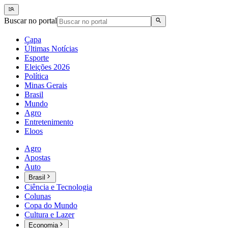
Buscar no portal
Capa
Últimas Notícias
Esporte
Eleições 2026
Política
Minas Gerais
Brasil
Mundo
Agro
Entretenimento
Eloos
Agro
Apostas
Auto
Brasil
Ciência e Tecnologia
Colunas
Copa do Mundo
Cultura e Lazer
Economia