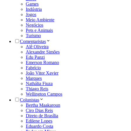
Games
Indústria
Jogos
Meio Ambiente
Negócios
Pets e Animais
Turismo
Comentaristas
Alê Oliveira
Alexandre Simões
Edu Panzi
Emerson Romano
Fabrício
João Vitor Xavier
Marques
Nathália Fiuza
Thiago Reis
Wellington Campos
Colunistas
Bertha Maakaroun
Ciro Dias Reis
Direto de Brasília
Edilene Lopes
Eduardo Costa