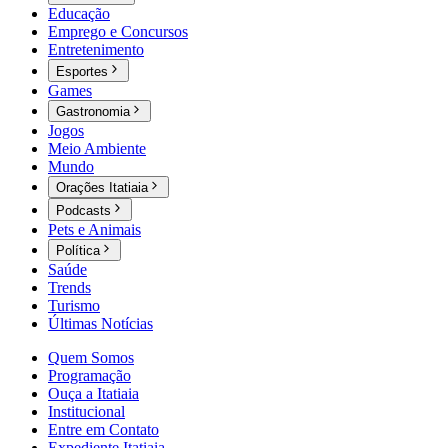
Educação
Emprego e Concursos
Entretenimento
Esportes
Games
Gastronomia
Jogos
Meio Ambiente
Mundo
Orações Itatiaia
Podcasts
Pets e Animais
Política
Saúde
Trends
Turismo
Últimas Notícias
Quem Somos
Programação
Ouça a Itatiaia
Institucional
Entre em Contato
Expediente Itatiaia