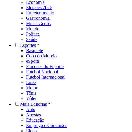
Economia
Eleições 2026
Entretenimento
Gastronomia
Minas Gerais
Mundo
Política
Saúde
Esportes
Basquete
Copa do Mundo
eSports
Famosos do Esporte
Futebol Nacional
Futebol Internacional
Lutas
Motor
Tênis
Vôlei
Mais Editorias
Auto
Apostas
Educação
Emprego e Concursos
Eloos