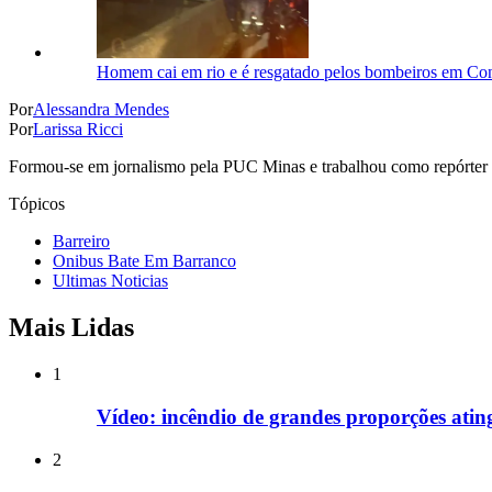
Homem cai em rio e é resgatado pelos bombeiros em C
Por
Alessandra Mendes
Por
Larissa Ricci
Formou-se em jornalismo pela PUC Minas e trabalhou como repórter do
Tópicos
Barreiro
Onibus Bate Em Barranco
Ultimas Noticias
Mais Lidas
1
Vídeo: incêndio de grandes proporções ati
2