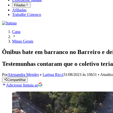
Filiadas
Afiliadas
Trabalhe Conosco
Capa
Minas Gerais
Ônibus bate em barranco no Barreiro e de
Testemunhas contaram que o coletivo teria
Por
Alessandra Mendes
e
Larissa Ricci
31/08/2023 às 10h51
•
Atuali
Compartilhar
Adicionar Itatiaia ao