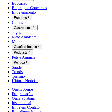
Educação
Emprego e Concursos
Entretenimento
Esportes
Games
Gastronomia
Jogos
Meio Ambiente
Mundo
Orações Itatiaia
Podcasts
Pets e Animais
Política
Saúde
Trends
Turismo
Últimas Notícias
Quem Somos
Programação
Ouça a Itatiaia
Institucional
Entre em Contato
Expediente Itatiaia