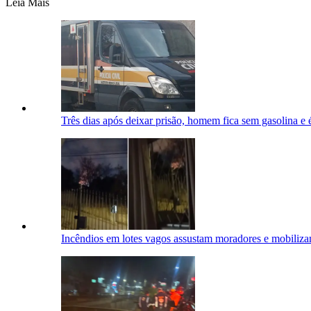
Leia Mais
Três dias após deixar prisão, homem fica sem gasolina e
Incêndios em lotes vagos assustam moradores e mobili