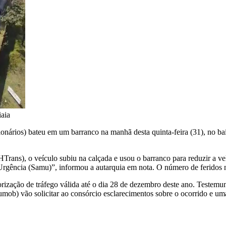
iaia
ionários) bateu em um barranco na manhã desta quinta-feira (31), no b
ans), o veículo subiu na calçada e usou o barranco para reduzir a vel
Urgência (Samu)”, informou a autarquia em nota. O número de feridos 
orização de tráfego válida até o dia 28 de dezembro deste ano. Testem
ob) vão solicitar ao consórcio esclarecimentos sobre o ocorrido e uma 