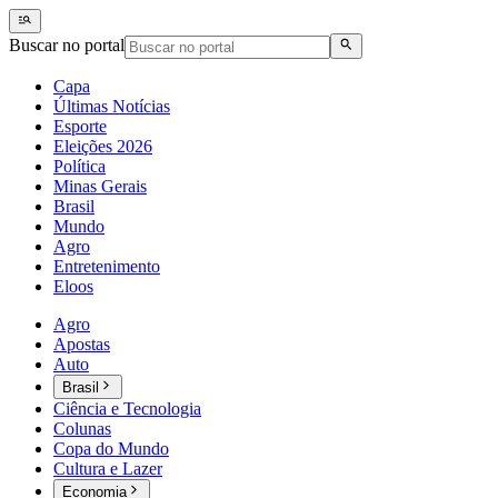
Buscar no portal
Capa
Últimas Notícias
Esporte
Eleições 2026
Política
Minas Gerais
Brasil
Mundo
Agro
Entretenimento
Eloos
Agro
Apostas
Auto
Brasil
Ciência e Tecnologia
Colunas
Copa do Mundo
Cultura e Lazer
Economia