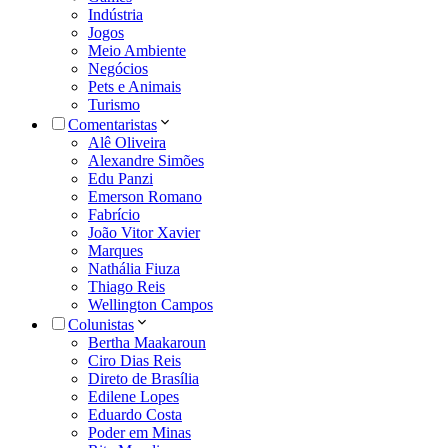
Indústria
Jogos
Meio Ambiente
Negócios
Pets e Animais
Turismo
Comentaristas
Alê Oliveira
Alexandre Simões
Edu Panzi
Emerson Romano
Fabrício
João Vitor Xavier
Marques
Nathália Fiuza
Thiago Reis
Wellington Campos
Colunistas
Bertha Maakaroun
Ciro Dias Reis
Direto de Brasília
Edilene Lopes
Eduardo Costa
Poder em Minas