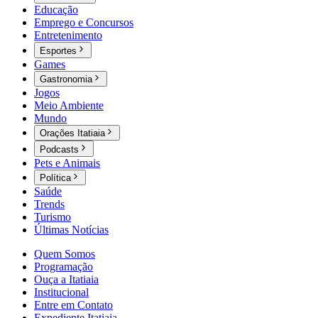
Educação
Emprego e Concursos
Entretenimento
Esportes
Games
Gastronomia
Jogos
Meio Ambiente
Mundo
Orações Itatiaia
Podcasts
Pets e Animais
Política
Saúde
Trends
Turismo
Últimas Notícias
Quem Somos
Programação
Ouça a Itatiaia
Institucional
Entre em Contato
Expediente Itatiaia