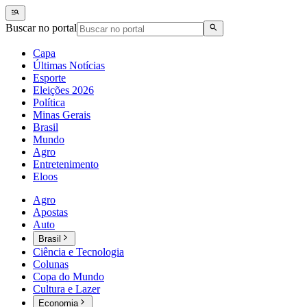
Buscar no portal
Capa
Últimas Notícias
Esporte
Eleições 2026
Política
Minas Gerais
Brasil
Mundo
Agro
Entretenimento
Eloos
Agro
Apostas
Auto
Brasil
Ciência e Tecnologia
Colunas
Copa do Mundo
Cultura e Lazer
Economia