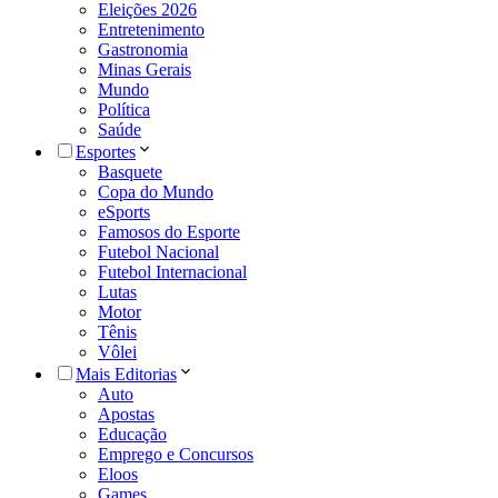
Eleições 2026
Entretenimento
Gastronomia
Minas Gerais
Mundo
Política
Saúde
Esportes
Basquete
Copa do Mundo
eSports
Famosos do Esporte
Futebol Nacional
Futebol Internacional
Lutas
Motor
Tênis
Vôlei
Mais Editorias
Auto
Apostas
Educação
Emprego e Concursos
Eloos
Games