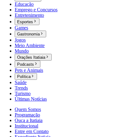
Educação
Emprego e Concursos
Entretenimento
Esportes
Games
Gastronomia
Jogos
Meio Ambiente
Mundo
Orações Itatiaia
Podcasts
Pets e Animais
Política
Saúde
Trends
Turismo
Últimas Notícias
Quem Somos
Programação
Ouça a Itatiaia
Institucional
Entre em Contato
Expediente Itatiaia