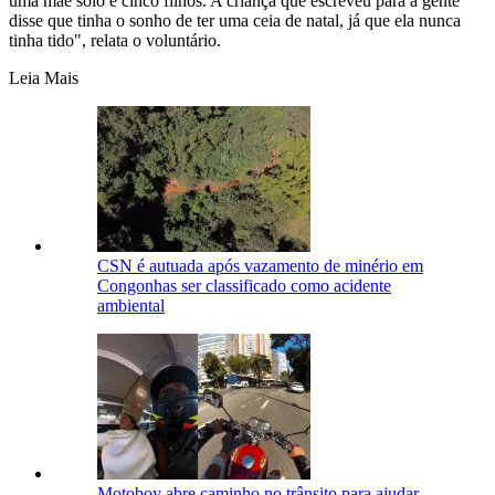
uma mãe solo e cinco filhos. A criança que escreveu para a gente
disse que tinha o sonho de ter uma ceia de natal, já que ela nunca
tinha tido", relata o voluntário.
Leia Mais
CSN é autuada após vazamento de minério em
Congonhas ser classificado como acidente
ambiental
Motoboy abre caminho no trânsito para ajudar