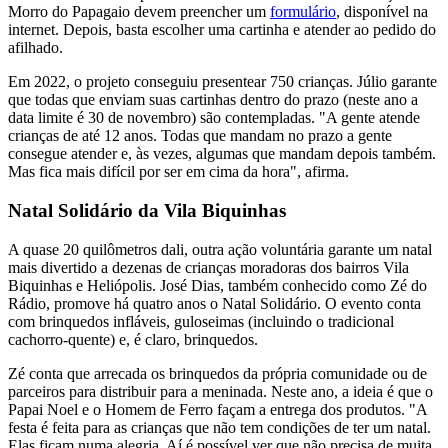
Morro do Papagaio devem preencher um
formulário
, disponível na
internet. Depois, basta escolher uma cartinha e atender ao pedido do
afilhado.
Em 2022, o projeto conseguiu presentear 750 crianças. Júlio garante
que todas que enviam suas cartinhas dentro do prazo (neste ano a
data limite é 30 de novembro) são contempladas. "A gente atende
crianças de até 12 anos. Todas que mandam no prazo a gente
consegue atender e, às vezes, algumas que mandam depois também.
Mas fica mais difícil por ser em cima da hora", afirma.
Natal Solidário da Vila Biquinhas
A quase 20 quilômetros dali, outra ação voluntária garante um natal
mais divertido a dezenas de crianças moradoras dos bairros Vila
Biquinhas e Heliópolis. José Dias, também conhecido como Zé do
Rádio, promove há quatro anos o Natal Solidário. O evento conta
com brinquedos infláveis, guloseimas (incluindo o tradicional
cachorro-quente) e, é claro, brinquedos.
Zé conta que arrecada os brinquedos da própria comunidade ou de
parceiros para distribuir para a meninada. Neste ano, a ideia é que o
Papai Noel e o Homem de Ferro façam a entrega dos produtos. "A
festa é feita para as crianças que não tem condições de ter um natal.
Elas ficam numa alegria. Aí é possível ver que não precisa de muita