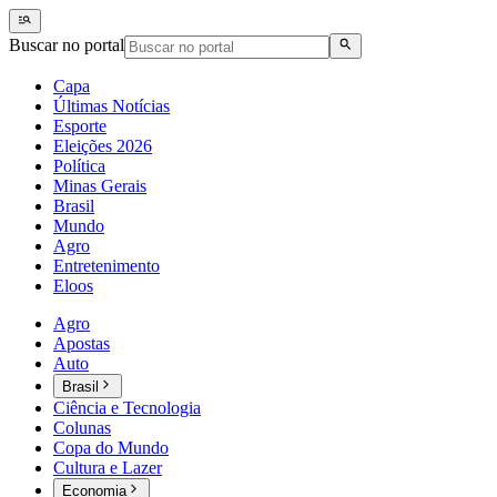
Buscar no portal
Capa
Últimas Notícias
Esporte
Eleições 2026
Política
Minas Gerais
Brasil
Mundo
Agro
Entretenimento
Eloos
Agro
Apostas
Auto
Brasil
Ciência e Tecnologia
Colunas
Copa do Mundo
Cultura e Lazer
Economia