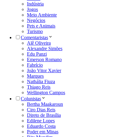
Indústria
Jogos
Meio Ambiente
Negócios
Pets e Animais
Turismo
Comentaristas
Alê Oliveira
Alexandre Simões
Edu Panzi
Emerson Romano
Fabrício
João Vitor Xavier
Marques
Nathália Fiuza
Thiago Reis
Wellington Campos
Colunistas
Bertha Maakaroun
Ciro Dias Reis
Direto de Brasília
Edilene Lopes
Eduardo Costa
Poder em Minas