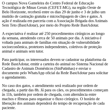
O campus Nova Gameleira do Centro Federal de Educação
Tecnológica de Minas Gerais (CEFET-MG), na região Oeste de
Belo Horizonte, receberá entre os dias 29 de junho e 3 de julho um
mutirão de castração gratuita e microchipagem de cães e gatos. A
ação é realizada em parceria com a Associação Brigada dos Animais
Sem Teto (BastAdotar), por meio do Projeto Rede BastAdotar.
A expectativa é realizar até 250 procedimentos cirúrgicos ao longo
da semana, atendendo cerca de 50 animais por dia. A iniciativa é
voltada para animais de famílias em situação de vulnerabilidade
socioeconômica, protetores independentes, coletivos de proteção
animal e animais sem tutor.
Para participar, os interessados devem se cadastrar na plataforma da
Rede BastAdotar, emitir a carteira do animal no Sistema Nacional de
Cadastro de Animais Domésticos (SinPatinhas) e enviar o
documento pelo WhatsApp oficial da Rede BastAdotar para solicitar
o agendamento.
No caso dos gatos, o atendimento será realizado por ordem de
chegada, a partir das 8h. Já para os cães, os procedimentos começam
às 11h, também por ordem de chegada, com alternância entre
machos e fêmeas para organizar o fluxo cirúrgico. O horário de
liberação dos animais dependerá do tempo de recuperação de cada
paciente.