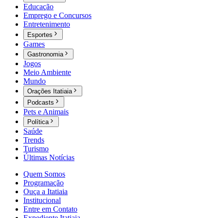
Educação
Emprego e Concursos
Entretenimento
Esportes
Games
Gastronomia
Jogos
Meio Ambiente
Mundo
Orações Itatiaia
Podcasts
Pets e Animais
Política
Saúde
Trends
Turismo
Últimas Notícias
Quem Somos
Programação
Ouça a Itatiaia
Institucional
Entre em Contato
Expediente Itatiaia