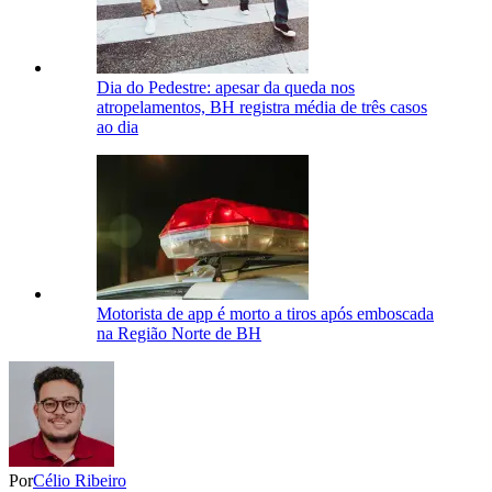
Dia do Pedestre: apesar da queda nos
atropelamentos, BH registra média de três casos
ao dia
Motorista de app é morto a tiros após emboscada
na Região Norte de BH
Por
Célio Ribeiro