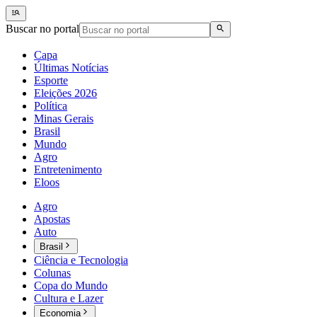
Buscar no portal
Capa
Últimas Notícias
Esporte
Eleições 2026
Política
Minas Gerais
Brasil
Mundo
Agro
Entretenimento
Eloos
Agro
Apostas
Auto
Brasil
Ciência e Tecnologia
Colunas
Copa do Mundo
Cultura e Lazer
Economia