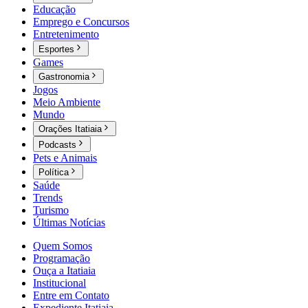
Educação
Emprego e Concursos
Entretenimento
Esportes
Games
Gastronomia
Jogos
Meio Ambiente
Mundo
Orações Itatiaia
Podcasts
Pets e Animais
Política
Saúde
Trends
Turismo
Últimas Notícias
Quem Somos
Programação
Ouça a Itatiaia
Institucional
Entre em Contato
Expediente Itatiaia