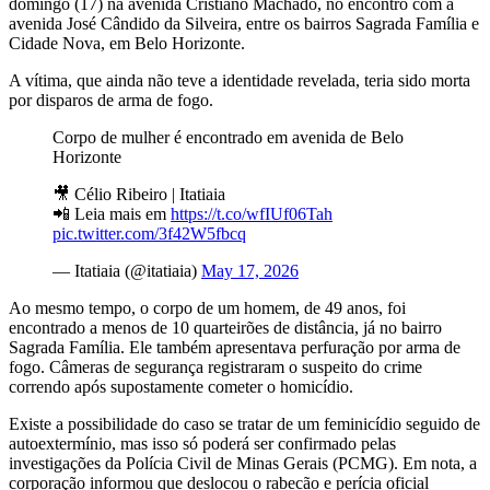
domingo (17) na avenida Cristiano Machado, no encontro com a
avenida José Cândido da Silveira, entre os bairros Sagrada Família e
Cidade Nova, em Belo Horizonte.
A vítima, que ainda não teve a identidade revelada, teria sido morta
por disparos de arma de fogo.
Corpo de mulher é encontrado em avenida de Belo
Horizonte
🎥 Célio Ribeiro | Itatiaia
📲 Leia mais em
https://t.co/wfIUf06Tah
pic.twitter.com/3f42W5fbcq
— Itatiaia (@itatiaia)
May 17, 2026
Ao mesmo tempo, o corpo de um homem, de 49 anos, foi
encontrado a menos de 10 quarteirões de distância, já no bairro
Sagrada Família. Ele também apresentava perfuração por arma de
fogo. Câmeras de segurança registraram o suspeito do crime
correndo após supostamente cometer o homicídio.
Existe a possibilidade do caso se tratar de um feminicídio seguido de
autoextermínio, mas isso só poderá ser confirmado pelas
investigações da Polícia Civil de Minas Gerais (PCMG). Em nota, a
corporação informou que deslocou o rabecão e perícia oficial