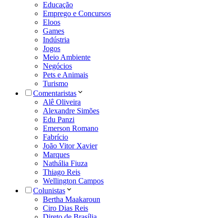
Educação
Emprego e Concursos
Eloos
Games
Indústria
Jogos
Meio Ambiente
Negócios
Pets e Animais
Turismo
Comentaristas
Alê Oliveira
Alexandre Simões
Edu Panzi
Emerson Romano
Fabrício
João Vitor Xavier
Marques
Nathália Fiuza
Thiago Reis
Wellington Campos
Colunistas
Bertha Maakaroun
Ciro Dias Reis
Direto de Brasília