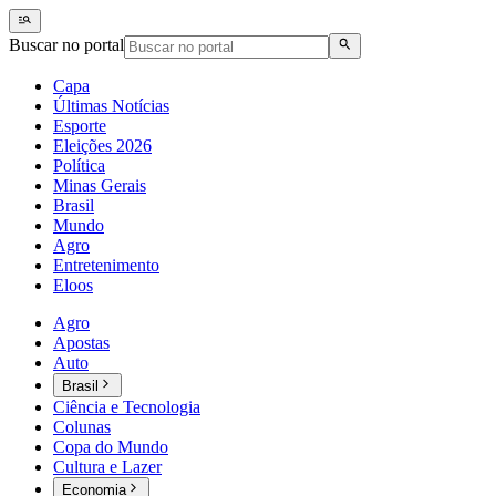
Buscar no portal
Capa
Últimas Notícias
Esporte
Eleições 2026
Política
Minas Gerais
Brasil
Mundo
Agro
Entretenimento
Eloos
Agro
Apostas
Auto
Brasil
Ciência e Tecnologia
Colunas
Copa do Mundo
Cultura e Lazer
Economia