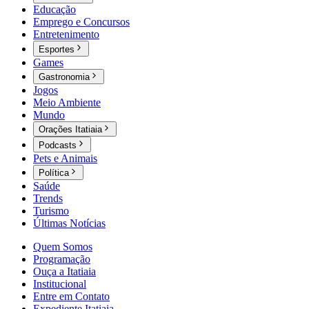
Educação
Emprego e Concursos
Entretenimento
Esportes
Games
Gastronomia
Jogos
Meio Ambiente
Mundo
Orações Itatiaia
Podcasts
Pets e Animais
Política
Saúde
Trends
Turismo
Últimas Notícias
Quem Somos
Programação
Ouça a Itatiaia
Institucional
Entre em Contato
Expediente Itatiaia