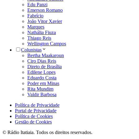
Edu Panzi
Emerson Romano
Fabrício
João Vitor Xavier
Marques
Nathália Fiuza
Thiago Reis
Wellington Campos
Colunistas
Bertha Maakaroun
Ciro Dias Reis
Direto de Brasília
Edilene Lopes
Eduardo Costa
Poder em Minas
Rita Mundim
Valdir Barbosa
Política de Privacidade
Portal de Privacidade
Política de Cookies
Gestão de Cookies
© Rádio Itatiaia. Todos os direitos reservados.