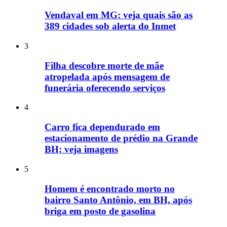
Vendaval em MG: veja quais são as
389 cidades sob alerta do Inmet
3
Filha descobre morte de mãe
atropelada após mensagem de
funerária oferecendo serviços
4
Carro fica dependurado em
estacionamento de prédio na Grande
BH; veja imagens
5
Homem é encontrado morto no
bairro Santo Antônio, em BH, após
briga em posto de gasolina