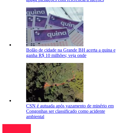
Bolão de cidade na Grande BH acerta a quina e
ganha R$ 10 milhões; veja onde
CSN é autuada após vazamento de minério em
Congonhas ser classificado como acidente
ambiental