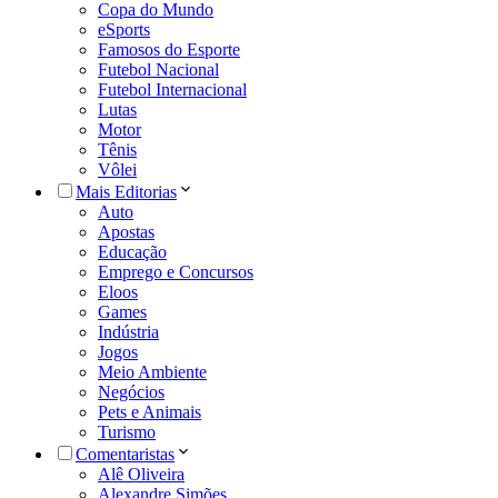
Copa do Mundo
eSports
Famosos do Esporte
Futebol Nacional
Futebol Internacional
Lutas
Motor
Tênis
Vôlei
Mais Editorias
Auto
Apostas
Educação
Emprego e Concursos
Eloos
Games
Indústria
Jogos
Meio Ambiente
Negócios
Pets e Animais
Turismo
Comentaristas
Alê Oliveira
Alexandre Simões