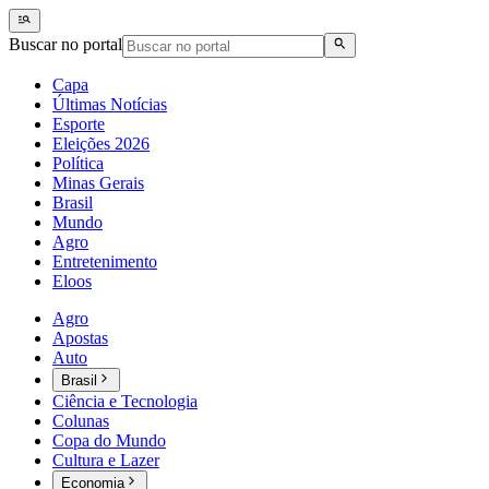
Buscar no portal
Capa
Últimas Notícias
Esporte
Eleições 2026
Política
Minas Gerais
Brasil
Mundo
Agro
Entretenimento
Eloos
Agro
Apostas
Auto
Brasil
Ciência e Tecnologia
Colunas
Copa do Mundo
Cultura e Lazer
Economia