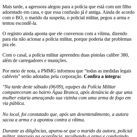
Mais tarde, a agressora alegou para a polícia que está com um filho
adoentado em casa, e que essa confusão já é antiga. Ainda de acordo
com o BO, o marido da suspeita, o policial militar, pegou a arma e
tentou escondê-la.
O registro ainda aponta que ele conversou com a vítima, dizendo
para ela não acionar a polícia militar, porque poderia dar problemas
pra ele.
Com o casal, a polícia militar apreendeu duas pistolas calibre 380,
além de carregadores e munições.
Por meio de nota, a PMMG informou que “todas as medidas legais
cabíveis” serão adotadas pela corporação.
Confira a íntegra:
"Na tarde deste sábado (06/09), equipes da Polícia Militar
compareceram ao bairro Água Branca, após denúncia de que uma
mulher estaria ameaçando sua vizinha com uma arma de fogo em
via pública.
No local, foi constatado que, após um desentendimento, a autora
sacou a arma e a apontou contra a vítima.
Durante as diligências, apurou-se que o marido da autora, policial
militar, interveio na ocorrência, recolhendo a arma e conduzindo