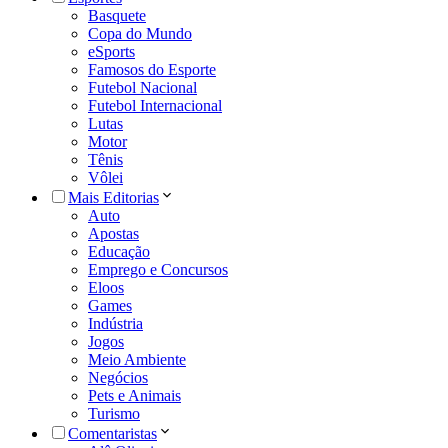
Basquete
Copa do Mundo
eSports
Famosos do Esporte
Futebol Nacional
Futebol Internacional
Lutas
Motor
Tênis
Vôlei
Mais Editorias
Auto
Apostas
Educação
Emprego e Concursos
Eloos
Games
Indústria
Jogos
Meio Ambiente
Negócios
Pets e Animais
Turismo
Comentaristas