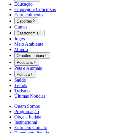
Educação
Emprego e Concursos
Entretenimento
Esportes
Games
Gastronomia
Jogos
Meio Ambiente
Mundo
Orações Itatiaia
Podcasts
Pets e Animais
Política
Saúde
Trends
Turismo
Últimas Notícias
Quem Somos
Programação
Ouça a Itatiaia
Institucional
Entre em Contato
Expediente Itatiaia