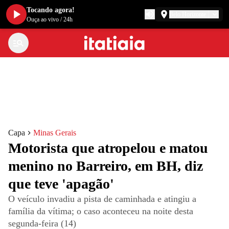
Tocando agora!
Belo Horizonte
Ouça ao vivo
/
24h
Capa
Minas Gerais
Motorista que atropelou e matou
menino no Barreiro, em BH, diz
que teve 'apagão'
O veículo invadiu a pista de caminhada e atingiu a
família da vítima; o caso aconteceu na noite desta
segunda-feira (14)