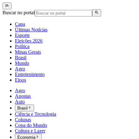
Buscar no portal
Capa
Últimas Notícias
Esporte
Eleições 2026
Política
Minas Gerais
Brasil
Mundo
Agro
Entretenimento
Eloos
Agro
Apostas
Auto
Brasil
Ciência e Tecnologia
Colunas
Copa do Mundo
Cultura e Lazer
Economia