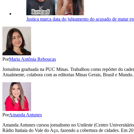
Justiça marca data do julgamento do acusado de matar e
Por
Maria Antônia Rebouças
Jornalista graduada na PUC Minas. Trabalhou como repórter do cadern
Atualmente, colabora com as editorias Minas Gerais, Brasil e Mundo.
Por
Amanda Antunes
Amanda Antunes cursou jornalismo no Unileste (Centro Universitário
Rádio Itatiaia do Vale do Aço, fazendo a cobertura de cidades. Em 2012