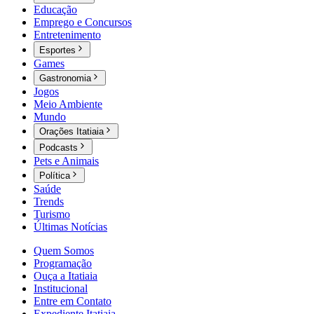
Educação
Emprego e Concursos
Entretenimento
Esportes
Games
Gastronomia
Jogos
Meio Ambiente
Mundo
Orações Itatiaia
Podcasts
Pets e Animais
Política
Saúde
Trends
Turismo
Últimas Notícias
Quem Somos
Programação
Ouça a Itatiaia
Institucional
Entre em Contato
Expediente Itatiaia