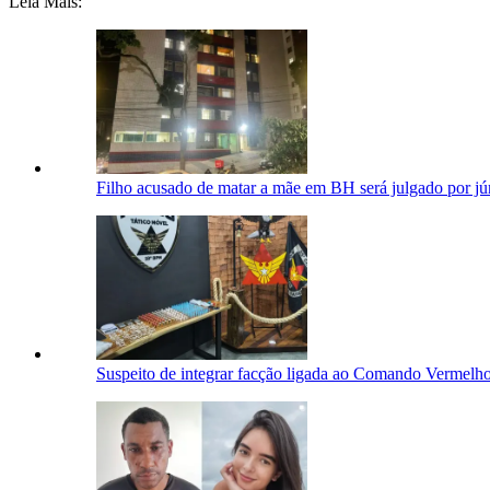
Leia Mais:
Filho acusado de matar a mãe em BH será julgado por júri
Suspeito de integrar facção ligada ao Comando Vermel