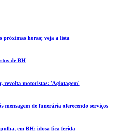
 próximas horas; veja a lista
ostos de BH
, revolta motoristas: 'Agiotagem'
ós mensagem de funerária oferecendo serviços
ulha, em BH; idosa fica ferida