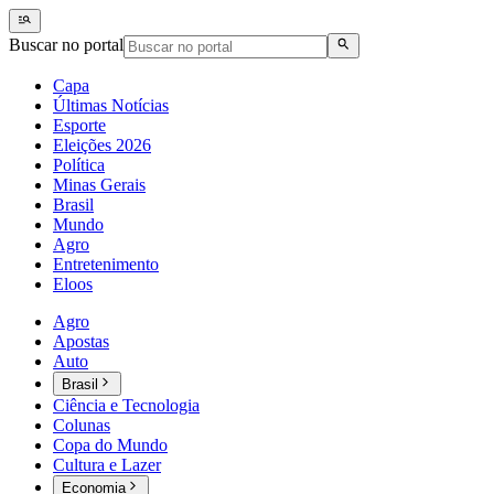
Buscar no portal
Capa
Últimas Notícias
Esporte
Eleições 2026
Política
Minas Gerais
Brasil
Mundo
Agro
Entretenimento
Eloos
Agro
Apostas
Auto
Brasil
Ciência e Tecnologia
Colunas
Copa do Mundo
Cultura e Lazer
Economia