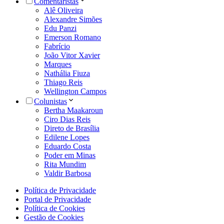
Comentaristas
Alê Oliveira
Alexandre Simões
Edu Panzi
Emerson Romano
Fabrício
João Vitor Xavier
Marques
Nathália Fiuza
Thiago Reis
Wellington Campos
Colunistas
Bertha Maakaroun
Ciro Dias Reis
Direto de Brasília
Edilene Lopes
Eduardo Costa
Poder em Minas
Rita Mundim
Valdir Barbosa
Política de Privacidade
Portal de Privacidade
Política de Cookies
Gestão de Cookies