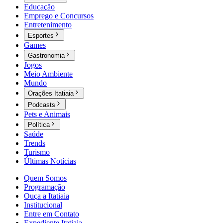
Educação
Emprego e Concursos
Entretenimento
Esportes
Games
Gastronomia
Jogos
Meio Ambiente
Mundo
Orações Itatiaia
Podcasts
Pets e Animais
Política
Saúde
Trends
Turismo
Últimas Notícias
Quem Somos
Programação
Ouça a Itatiaia
Institucional
Entre em Contato
Expediente Itatiaia