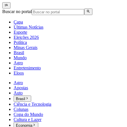
Buscar no portal
Capa
Últimas Notícias
Esporte
Eleições 2026
Política
Minas Gerais
Brasil
Mundo
Agro
Entretenimento
Eloos
Agro
Apostas
Auto
Brasil
Ciência e Tecnologia
Colunas
Copa do Mundo
Cultura e Lazer
Economia