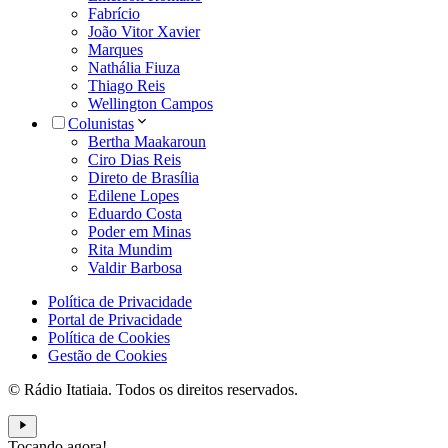
Fabrício
João Vitor Xavier
Marques
Nathália Fiuza
Thiago Reis
Wellington Campos
Colunistas
Bertha Maakaroun
Ciro Dias Reis
Direto de Brasília
Edilene Lopes
Eduardo Costa
Poder em Minas
Rita Mundim
Valdir Barbosa
Política de Privacidade
Portal de Privacidade
Política de Cookies
Gestão de Cookies
© Rádio Itatiaia. Todos os direitos reservados.
Tocando agora!