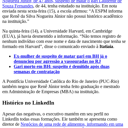
Nogueira Júnior, de 47 anos, suspeito de matar o gari Laudemir de
Souza Fernandes
, de 44, tenha estudado na instituição. Em nota
enviada nesta sexta-feira (15), a escola afirmou: “A ESPM informa
que Renê da Silva Nogueira Júnior não possui histórico acadêmico
na instituição.”
Na quinta-feira (14), a Universidade Harvard, em Cambridge
(EUA), já havia desmentido a informação. “Não temos registro de
nenhum indivíduo com esse nome e data de nascimento que tenha se
formado em Harvard”, disse o comunicado enviado à
Itatiaia
.
Ex-mulher de suspeito de matar gari em BH já o
denunciou por agressão a vassouradas no RJ
Gari morto em BH: suspeito é demitido após duas
semanas de contratação
A Pontifícia Universidade Católica do Rio de Janeiro (PUC-Rio)
também negou que Renê Júnior tenha feito graduação e mestrado
em Administração de Empresas (MBA) na instituição.
Histórico no LinkedIn
Apesar das negativas, o executivo mantém em seu perfil no
LinkedIn todas essas formações. Ele também se apresenta como
diretor de
Negócios de uma rede de alimentos, informando em uma