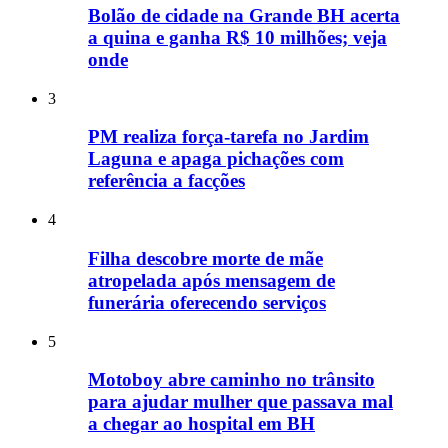
Bolão de cidade na Grande BH acerta
a quina e ganha R$ 10 milhões; veja
onde
3
PM realiza força-tarefa no Jardim
Laguna e apaga pichações com
referência a facções
4
Filha descobre morte de mãe
atropelada após mensagem de
funerária oferecendo serviços
5
Motoboy abre caminho no trânsito
para ajudar mulher que passava mal
a chegar ao hospital em BH