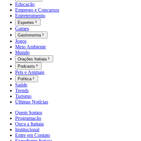
Educação
Emprego e Concursos
Entretenimento
Esportes
Games
Gastronomia
Jogos
Meio Ambiente
Mundo
Orações Itatiaia
Podcasts
Pets e Animais
Política
Saúde
Trends
Turismo
Últimas Notícias
Quem Somos
Programação
Ouça a Itatiaia
Institucional
Entre em Contato
Expediente Itatiaia