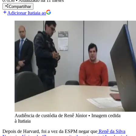
07h58
•
Atualizado
há 11 meses
Compartilhar
Adicionar Itatiaia ao
Audiência de custódia de Renê Júnior
•
Imagem cedida
à Itatiaia
Depois de Harvard, foi a vez da ESPM negar que
Renê da Silva