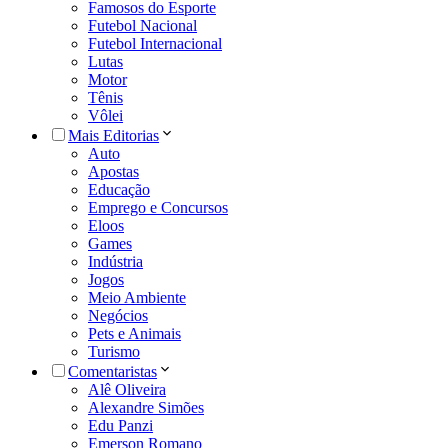
Famosos do Esporte
Futebol Nacional
Futebol Internacional
Lutas
Motor
Tênis
Vôlei
Mais Editorias
Auto
Apostas
Educação
Emprego e Concursos
Eloos
Games
Indústria
Jogos
Meio Ambiente
Negócios
Pets e Animais
Turismo
Comentaristas
Alê Oliveira
Alexandre Simões
Edu Panzi
Emerson Romano