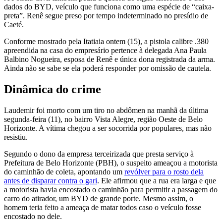
dados do BYD, veículo que funciona como uma espécie de “caixa-
preta”. Renê segue preso por tempo indeterminado no presídio de
Caeté.
Conforme mostrado pela Itatiaia ontem (15), a pistola calibre .380
apreendida na casa do empresário pertence à delegada Ana Paula
Balbino Nogueira, esposa de Renê e única dona registrada da arma.
Ainda não se sabe se ela poderá responder por omissão de cautela.
Dinâmica do crime
Laudemir foi morto com um tiro no abdômen na manhã da última
segunda-feira (11), no bairro Vista Alegre, região Oeste de Belo
Horizonte. A vítima chegou a ser socorrida por populares, mas não
resistiu.
Segundo o dono da empresa terceirizada que presta serviço à
Prefeitura de Belo Horizonte (PBH), o suspeito ameaçou a motorista
do caminhão de coleta, apontando um
revólver para o rosto dela
antes de disparar contra o gari
. Ele afirmou que a rua era larga e que
a motorista havia encostado o caminhão para permitir a passagem do
carro do atirador, um BYD de grande porte. Mesmo assim, o
homem teria feito a ameaça de matar todos caso o veículo fosse
encostado no dele.