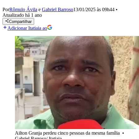
Por
Rômulo Ávila
e
Gabriel Barroso
13/01/2025 às 09h44
•
Atualizado
há 1 ano
Compartilhar
Adicionar Itatiaia ao
Ailton Granja perdeu cinco pessoas da mesma família
•
Gabriel Barroso/ Itatiaia