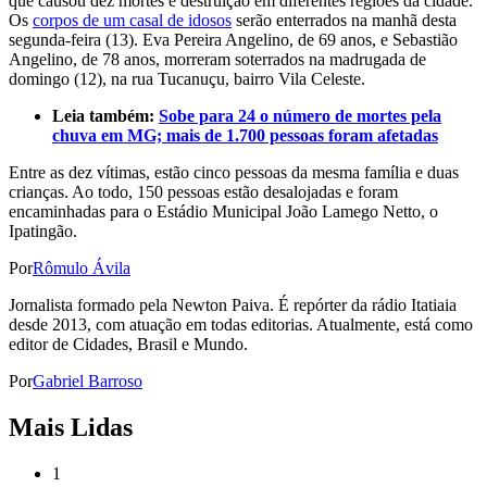
que causou dez mortes e destruição em diferentes regiões da cidade.
Os
corpos de um casal de idosos
serão enterrados na manhã desta
segunda-feira (13). Eva Pereira Angelino, de 69 anos, e Sebastião
Angelino, de 78 anos, morreram soterrados na madrugada de
domingo (12), na rua Tucanuçu, bairro Vila Celeste.
Leia também:
Sobe para 24 o número de mortes pela
chuva em MG; mais de 1.700 pessoas foram afetadas
Entre as dez vítimas, estão cinco pessoas da mesma família e duas
crianças. Ao todo, 150 pessoas estão desalojadas e foram
encaminhadas para o Estádio Municipal João Lamego Netto, o
Ipatingão.
Por
Rômulo Ávila
Jornalista formado pela Newton Paiva. É repórter da rádio Itatiaia
desde 2013, com atuação em todas editorias. Atualmente, está como
editor de Cidades, Brasil e Mundo.
Por
Gabriel Barroso
Mais Lidas
1