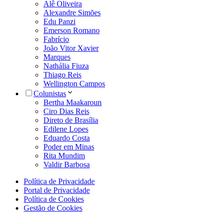
Alê Oliveira
Alexandre Simões
Edu Panzi
Emerson Romano
Fabrício
João Vitor Xavier
Marques
Nathália Fiuza
Thiago Reis
Wellington Campos
Colunistas
Bertha Maakaroun
Ciro Dias Reis
Direto de Brasília
Edilene Lopes
Eduardo Costa
Poder em Minas
Rita Mundim
Valdir Barbosa
Política de Privacidade
Portal de Privacidade
Política de Cookies
Gestão de Cookies