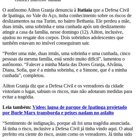
O autônomo Ailton Granja denuncia à
Itatiaia
que a Defesa Civil
de Ipatinga, no Vale do Aço, tinha conhecimento sobre os riscos de
deslizamentos na rua Turim, no bairro Bethania. Ele perdeu a mãe,
duas irmãs, uma sobrinha e uma cunhada após um deslizamento
atingir a casa da família, nesse domingo (12). Ailton, inclusive,
ajudou no resgate dos corpos. Dois sobrinhos adolescentes que
também estavam no imóvel conseguiram sair.
“Perder uma mãe, duas irmãs, uma sobrinha e uma cunhada, cinco
pessoas da mesma família, está sendo muito difícil”, lamentou o
autônomo. “Falecer a minha Maria das Dores Granja, Alvânia,
Diana, Sofia, que é a minha sobrinha, e a Simone, que é a minha
cunhada”, completou.
Ailton Granja diz que a Defesa Civil e os vereadores da cidade
vistoriam o lugar, sabiam os riscos, mas não adotaram medidas para
evitar a tragédia.
Leia também:
Vídeo: lagoa de parque de Ipatinga projetado
por Burle Marx transborda e peixes nadam no asfalto
“Sentimento de indignação, porque ali foi uma tragédia anunciada.
Já tinha o risco, inclusive a Defesa Civil já tinha vindo aqui. O atual
prefeito era ciente do risco, assim como os vereadores. Já tinha sido