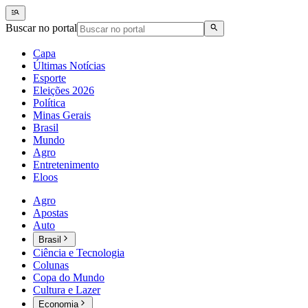
Buscar no portal
Capa
Últimas Notícias
Esporte
Eleições 2026
Política
Minas Gerais
Brasil
Mundo
Agro
Entretenimento
Eloos
Agro
Apostas
Auto
Brasil
Ciência e Tecnologia
Colunas
Copa do Mundo
Cultura e Lazer
Economia