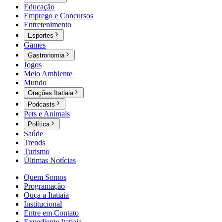
Educação
Emprego e Concursos
Entretenimento
Esportes
Games
Gastronomia
Jogos
Meio Ambiente
Mundo
Orações Itatiaia
Podcasts
Pets e Animais
Política
Saúde
Trends
Turismo
Últimas Notícias
Quem Somos
Programação
Ouça a Itatiaia
Institucional
Entre em Contato
Expediente Itatiaia