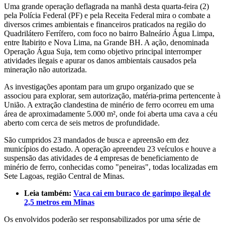
Uma grande operação deflagrada na manhã desta quarta-feira (2)
pela Polícia Federal (PF) e pela Receita Federal mira o combate a
diversos crimes ambientais e financeiros praticados na região do
Quadrilátero Ferrífero, com foco no bairro Balneário Água Limpa,
entre Itabirito e Nova Lima, na Grande BH. A ação, denominada
Operação Água Suja, tem como objetivo principal interromper
atividades ilegais e apurar os danos ambientais causados pela
mineração não autorizada.
As investigações apontam para um grupo organizado que se
associou para explorar, sem autorização, matéria-prima pertencente à
União. A extração clandestina de minério de ferro ocorreu em uma
área de aproximadamente 5.000 m², onde foi aberta uma cava a céu
aberto com cerca de seis metros de profundidade.
São cumpridos 23 mandados de busca e apreensão em dez
municípios do estado. A operação apreendeu 23 veículos e houve a
suspensão das atividades de 4 empresas de beneficiamento de
minério de ferro, conhecidas como "peneiras", todas localizadas em
Sete Lagoas, região Central de Minas.
Leia também:
Vaca cai em buraco de garimpo ilegal de
2,5 metros em Minas
Os envolvidos poderão ser responsabilizados por uma série de