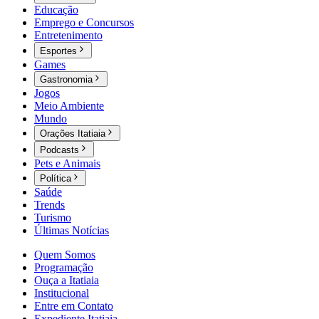
Educação
Emprego e Concursos
Entretenimento
Esportes
Games
Gastronomia
Jogos
Meio Ambiente
Mundo
Orações Itatiaia
Podcasts
Pets e Animais
Política
Saúde
Trends
Turismo
Últimas Notícias
Quem Somos
Programação
Ouça a Itatiaia
Institucional
Entre em Contato
Expediente Itatiaia