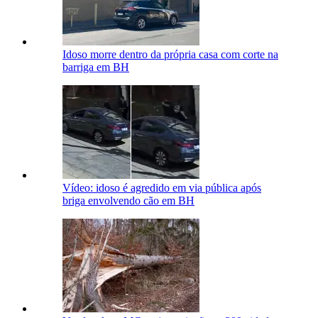
Idoso morre dentro da própria casa com corte na
barriga em BH
Vídeo: idoso é agredido em via pública após
briga envolvendo cão em BH