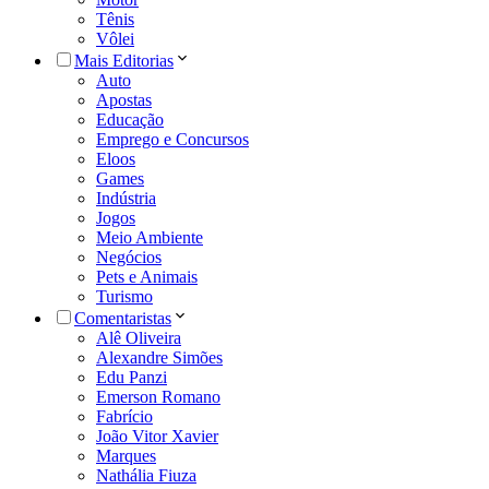
Tênis
Vôlei
Mais Editorias
Auto
Apostas
Educação
Emprego e Concursos
Eloos
Games
Indústria
Jogos
Meio Ambiente
Negócios
Pets e Animais
Turismo
Comentaristas
Alê Oliveira
Alexandre Simões
Edu Panzi
Emerson Romano
Fabrício
João Vitor Xavier
Marques
Nathália Fiuza