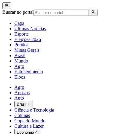
Buscar no portal
Capa
Últimas Notícias
Esporte
Eleições 2026
Política
Minas Gerais
Brasil
Mundo
Agro
Entretenimento
Eloos
Agro
Apostas
Auto
Brasil
Ciência e Tecnologia
Colunas
Copa do Mundo
Cultura e Lazer
Economia