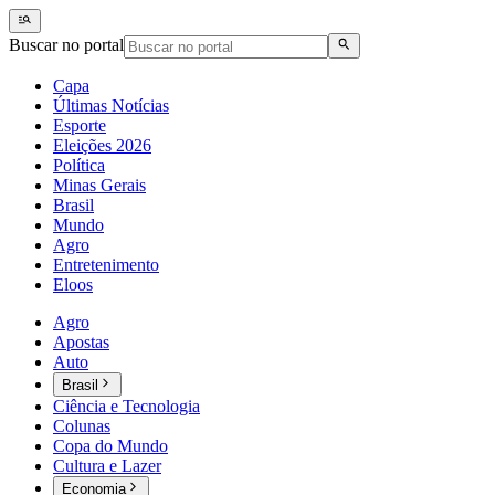
Buscar no portal
Capa
Últimas Notícias
Esporte
Eleições 2026
Política
Minas Gerais
Brasil
Mundo
Agro
Entretenimento
Eloos
Agro
Apostas
Auto
Brasil
Ciência e Tecnologia
Colunas
Copa do Mundo
Cultura e Lazer
Economia