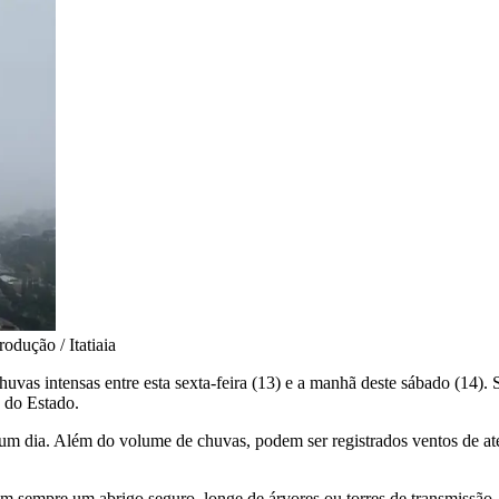
odução / Itatiaia
huvas intensas entre esta sexta-feira (13) e a manhã deste sábado (14)
s do Estado.
 dia. Além do volume de chuvas, podem ser registrados ventos de até 
 sempre um abrigo seguro, longe de árvores ou torres de transmissão.