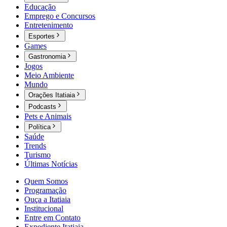
Educação
Emprego e Concursos
Entretenimento
Esportes
Games
Gastronomia
Jogos
Meio Ambiente
Mundo
Orações Itatiaia
Podcasts
Pets e Animais
Política
Saúde
Trends
Turismo
Últimas Notícias
Quem Somos
Programação
Ouça a Itatiaia
Institucional
Entre em Contato
Expediente Itatiaia