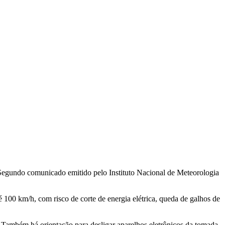
. Segundo comunicado emitido pelo Instituto Nacional de Meteorologia
100 km/h, com risco de corte de energia elétrica, queda de galhos de
 Também há orientação para desligar aparelhos eletrônicos da tomada