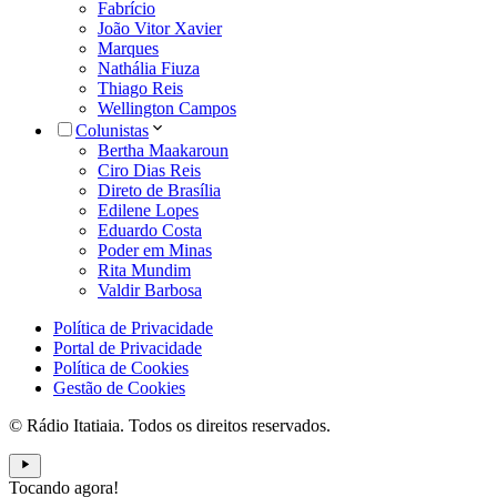
Fabrício
João Vitor Xavier
Marques
Nathália Fiuza
Thiago Reis
Wellington Campos
Colunistas
Bertha Maakaroun
Ciro Dias Reis
Direto de Brasília
Edilene Lopes
Eduardo Costa
Poder em Minas
Rita Mundim
Valdir Barbosa
Política de Privacidade
Portal de Privacidade
Política de Cookies
Gestão de Cookies
© Rádio Itatiaia. Todos os direitos reservados.
Tocando agora!