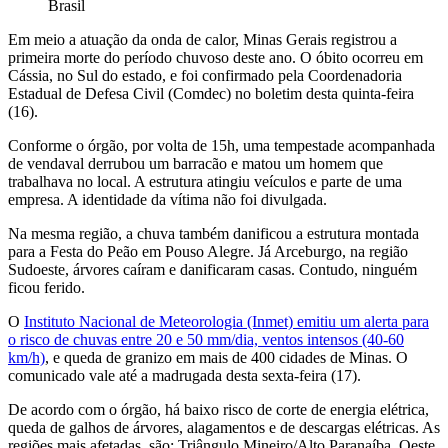
Brasil
Em meio a atuação da onda de calor, Minas Gerais registrou a
primeira morte do período chuvoso deste ano. O óbito ocorreu em
Cássia, no Sul do estado, e foi confirmado pela Coordenadoria
Estadual de Defesa Civil (Comdec) no boletim desta quinta-feira
(16).
Conforme o órgão, por volta de 15h, uma tempestade acompanhada
de vendaval derrubou um barracão e matou um homem que
trabalhava no local. A estrutura atingiu veículos e parte de uma
empresa. A identidade da vítima não foi divulgada.
Na mesma região, a chuva também danificou a estrutura montada
para a Festa do Peão em Pouso Alegre. Já Arceburgo, na região
Sudoeste, árvores caíram e danificaram casas. Contudo, ninguém
ficou ferido.
O
Instituto Nacional de Meteorologia (Inmet) emitiu um alerta para
o risco de chuvas entre 20 e 50 mm/dia, ventos intensos (40-60
km/h)
, e queda de granizo em mais de 400 cidades de Minas. O
comunicado vale até a madrugada desta sexta-feira (17).
De acordo com o órgão, há baixo risco de corte de energia elétrica,
queda de galhos de árvores, alagamentos e de descargas elétricas. As
regiões mais afetadas, são: Triângulo Mineiro/Alto Paranaíba, Oeste