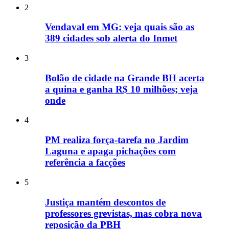
2
Vendaval em MG: veja quais são as
389 cidades sob alerta do Inmet
3
Bolão de cidade na Grande BH acerta
a quina e ganha R$ 10 milhões; veja
onde
4
PM realiza força-tarefa no Jardim
Laguna e apaga pichações com
referência a facções
5
Justiça mantém descontos de
professores grevistas, mas cobra nova
reposição da PBH