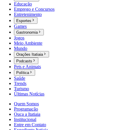
Educação
Emprego e Concursos
Entretenimento
Esportes
Games
Gastronomia
Jogos
Meio Ambiente
Mundo
Orações Itatiaia
Podcasts
Pets e Animais
Política
Saúde
Trends
Turismo
Últimas Notícias
Quem Somos
Programação
Ouça a Itatiaia
Institucional
Entre em Contato
Expediente Itatiaia