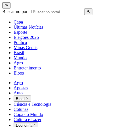
Buscar no portal
Capa
Últimas Notícias
Esporte
Eleições 2026
Política
Minas Gerais
Brasil
Mundo
Agro
Entretenimento
Eloos
Agro
Apostas
Auto
Brasil
Ciência e Tecnologia
Colunas
Copa do Mundo
Cultura e Lazer
Economia