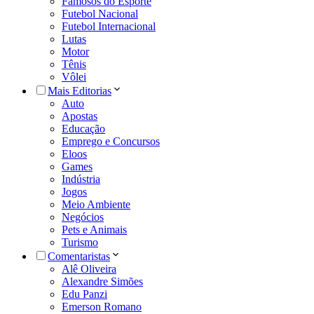
Famosos do Esporte
Futebol Nacional
Futebol Internacional
Lutas
Motor
Tênis
Vôlei
Mais Editorias
Auto
Apostas
Educação
Emprego e Concursos
Eloos
Games
Indústria
Jogos
Meio Ambiente
Negócios
Pets e Animais
Turismo
Comentaristas
Alê Oliveira
Alexandre Simões
Edu Panzi
Emerson Romano