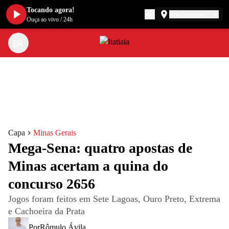
Tocando agora!
Belo Horizonte
Ouça ao vivo
/
24h
Capa
Minas Gerais
Mega-Sena: quatro apostas de
Minas acertam a quina do
concurso 2656
Jogos foram feitos em Sete Lagoas, Ouro Preto, Extrema
e Cachoeira da Prata
Por
Rômulo Ávila