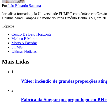
Por
João Eduardo Santana
Jornalista formado pela Universidade FUMEC com ênfase em Gestão de C
Cristina Mrad Campos e a morte do Papa Emérito Bento XVI, em 2022
Tópicos
Centro De Belo Horizonte
Medico E Morto
Morto A Facadas
UFMG
Ultimas Noticias
Mais Lidas
1
Vídeo: incêndio de grandes proporções ati
2
Fábrica da Suggar que pegou fogo em BH e