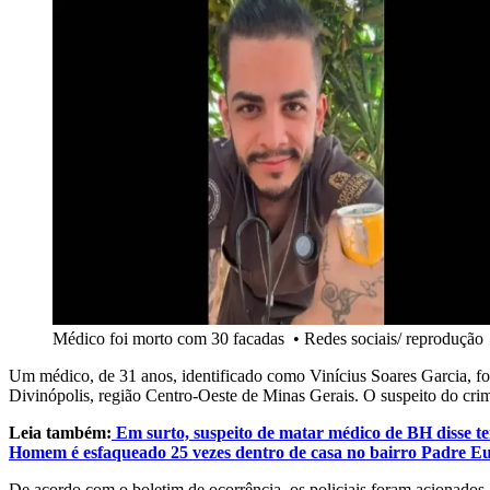
Médico foi morto com 30 facadas
•
Redes sociais/ reprodução
Um médico, de 31 anos, identificado como Vinícius Soares Garcia, fo
Divinópolis, região Centro-Oeste de Minas Gerais. O suspeito do crime
Leia também:
Em surto, suspeito de matar médico de BH disse t
Homem é esfaqueado 25 vezes dentro de casa no bairro Padre Eu
De acordo com o boletim de ocorrência, os policiais foram acionado