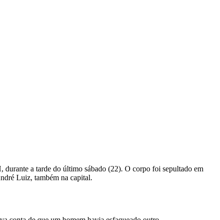
 durante a tarde do último sábado (22). O corpo foi sepultado em
 André Luiz, também na capital.
 dava conta de que um homem havia esfaqueado outro.