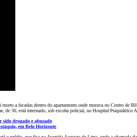
i morto a facadas dentro do apartamento onde morava no Centro de BH,
, de 30, está internado, sob escolta policial, no Hospital Psiquiátrico
er sido drogado e abusado
stáquio, em Belo Horizonte
s até o prédio, que fica na Avenida Augusto de Lima, onde a chamada