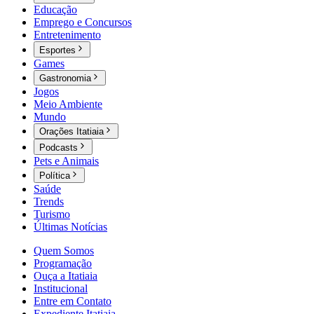
Educação
Emprego e Concursos
Entretenimento
Esportes
Games
Gastronomia
Jogos
Meio Ambiente
Mundo
Orações Itatiaia
Podcasts
Pets e Animais
Política
Saúde
Trends
Turismo
Últimas Notícias
Quem Somos
Programação
Ouça a Itatiaia
Institucional
Entre em Contato
Expediente Itatiaia