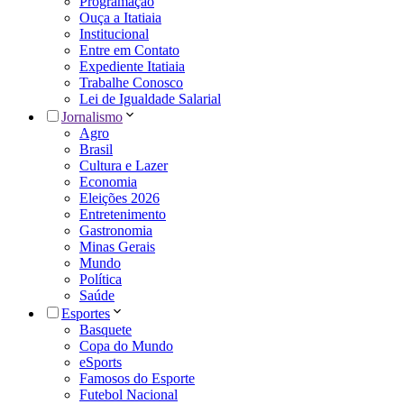
Programação
Ouça a Itatiaia
Institucional
Entre em Contato
Expediente Itatiaia
Trabalhe Conosco
Lei de Igualdade Salarial
Jornalismo
Agro
Brasil
Cultura e Lazer
Economia
Eleições 2026
Entretenimento
Gastronomia
Minas Gerais
Mundo
Política
Saúde
Esportes
Basquete
Copa do Mundo
eSports
Famosos do Esporte
Futebol Nacional