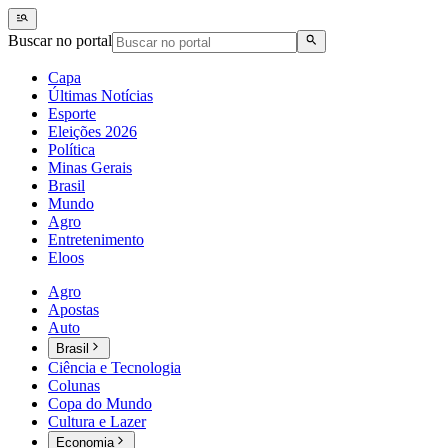
Buscar no portal
Capa
Últimas Notícias
Esporte
Eleições 2026
Política
Minas Gerais
Brasil
Mundo
Agro
Entretenimento
Eloos
Agro
Apostas
Auto
Brasil
Ciência e Tecnologia
Colunas
Copa do Mundo
Cultura e Lazer
Economia