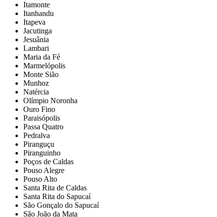
Itamonte
Itanhandu
Itapeva
Jacutinga
Jesuânia
Lambari
Maria da Fé
Marmelópolis
Monte Sião
Munhoz
Natércia
Olímpio Noronha
Ouro Fino
Paraisópolis
Passa Quatro
Pedralva
Piranguçu
Piranguinho
Poços de Caldas
Pouso Alegre
Pouso Alto
Santa Rita de Caldas
Santa Rita do Sapucaí
São Gonçalo do Sapucaí
São João da Mata