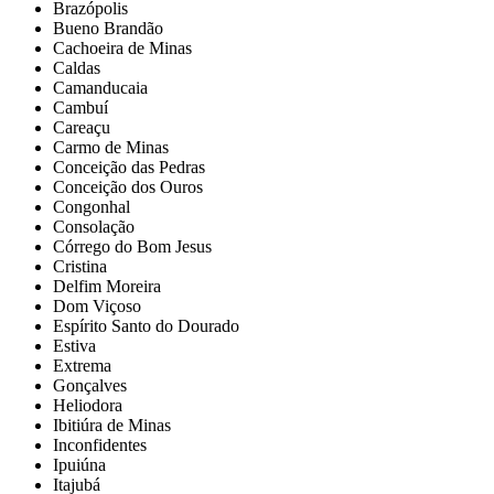
Brazópolis
Bueno Brandão
Cachoeira de Minas
Caldas
Camanducaia
Cambuí
Careaçu
Carmo de Minas
Conceição das Pedras
Conceição dos Ouros
Congonhal
Consolação
Córrego do Bom Jesus
Cristina
Delfim Moreira
Dom Viçoso
Espírito Santo do Dourado
Estiva
Extrema
Gonçalves
Heliodora
Ibitiúra de Minas
Inconfidentes
Ipuiúna
Itajubá