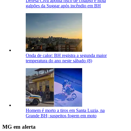
Defesa Civil aponta risco de colapso e isola
galpões da Suggar após incêndio em BH
Onda de calor: BH registra a segunda maior
temperatura do ano neste sábado (8)
Homem é morto a tiros em Santa Luzia, na
Grande BH; suspeitos fogem em moto
MG em alerta