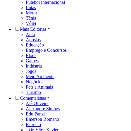
Futebol Internacional
Lutas
Motor
Tênis
Vôlei
Mais Editorias
Auto
Apostas
Educação
Emprego e Concursos
Eloos
Games
Indústria
Jogos
Meio Ambiente
Negócios
Pets e Animais
Turismo
Comentaristas
Alê Oliveira
Alexandre Simões
Edu Panzi
Emerson Romano
Fabrício
João Vitor Xavier