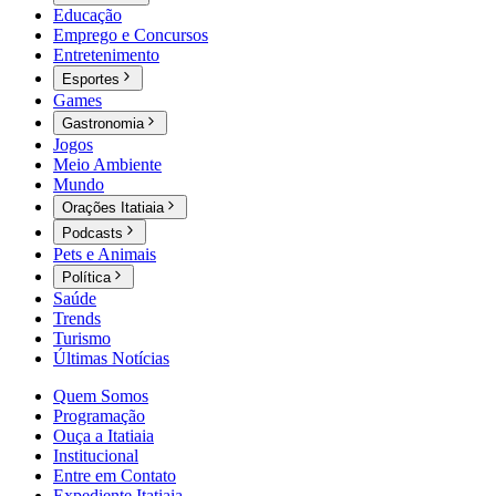
Educação
Emprego e Concursos
Entretenimento
Esportes
Games
Gastronomia
Jogos
Meio Ambiente
Mundo
Orações Itatiaia
Podcasts
Pets e Animais
Política
Saúde
Trends
Turismo
Últimas Notícias
Quem Somos
Programação
Ouça a Itatiaia
Institucional
Entre em Contato
Expediente Itatiaia