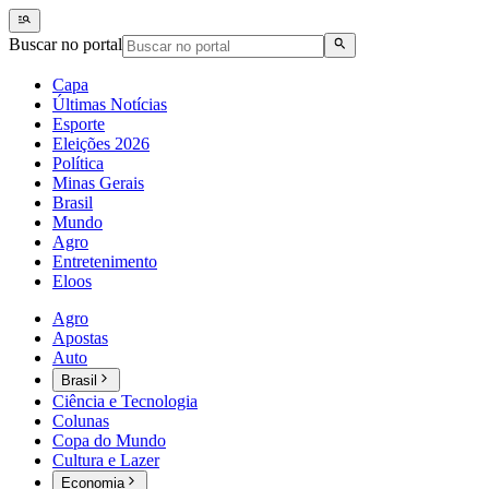
Buscar no portal
Capa
Últimas Notícias
Esporte
Eleições 2026
Política
Minas Gerais
Brasil
Mundo
Agro
Entretenimento
Eloos
Agro
Apostas
Auto
Brasil
Ciência e Tecnologia
Colunas
Copa do Mundo
Cultura e Lazer
Economia