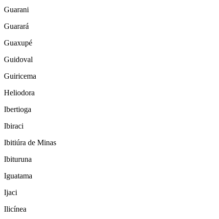
Guarani
Guarará
Guaxupé
Guidoval
Guiricema
Heliodora
Ibertioga
Ibiraci
Ibitiúra de Minas
Ibituruna
Iguatama
Ijaci
Ilicínea