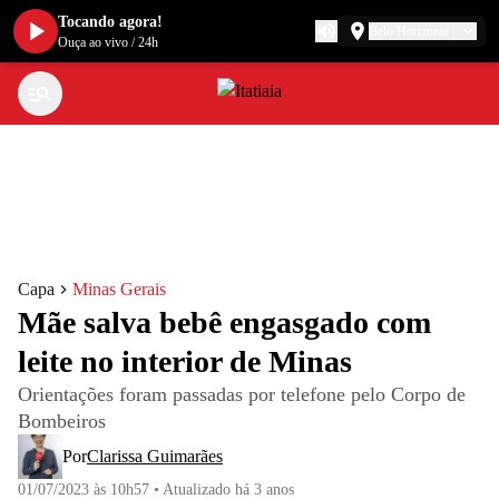
Tocando agora!
Belo Horizonte
Ouça ao vivo
/
24h
Capa
Minas Gerais
Mãe salva bebê engasgado com
leite no interior de Minas
Orientações foram passadas por telefone pelo Corpo de
Bombeiros
Por
Clarissa Guimarães
01/07/2023 às 10h57
•
Atualizado
há 3 anos