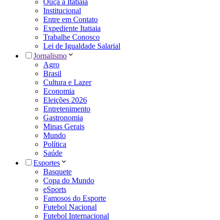
Ouça a Itatiaia
Institucional
Entre em Contato
Expediente Itatiaia
Trabalhe Conosco
Lei de Igualdade Salarial
Jornalismo
Agro
Brasil
Cultura e Lazer
Economia
Eleições 2026
Entretenimento
Gastronomia
Minas Gerais
Mundo
Política
Saúde
Esportes
Basquete
Copa do Mundo
eSports
Famosos do Esporte
Futebol Nacional
Futebol Internacional