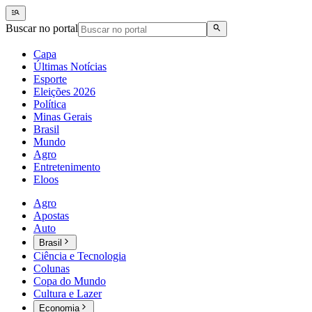
Buscar no portal
Capa
Últimas Notícias
Esporte
Eleições 2026
Política
Minas Gerais
Brasil
Mundo
Agro
Entretenimento
Eloos
Agro
Apostas
Auto
Brasil
Ciência e Tecnologia
Colunas
Copa do Mundo
Cultura e Lazer
Economia