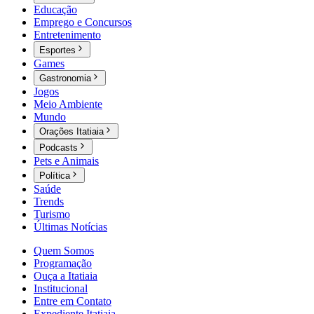
Educação
Emprego e Concursos
Entretenimento
Esportes
Games
Gastronomia
Jogos
Meio Ambiente
Mundo
Orações Itatiaia
Podcasts
Pets e Animais
Política
Saúde
Trends
Turismo
Últimas Notícias
Quem Somos
Programação
Ouça a Itatiaia
Institucional
Entre em Contato
Expediente Itatiaia