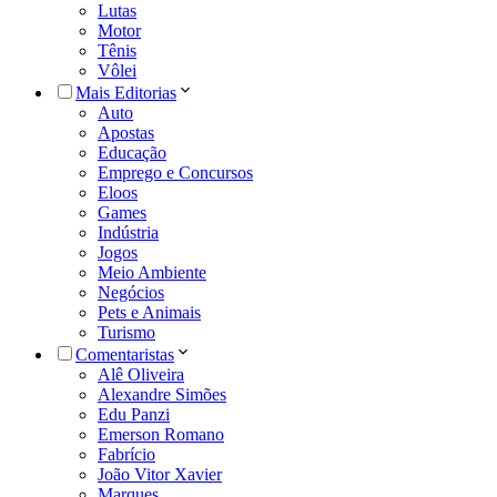
Lutas
Motor
Tênis
Vôlei
Mais Editorias
Auto
Apostas
Educação
Emprego e Concursos
Eloos
Games
Indústria
Jogos
Meio Ambiente
Negócios
Pets e Animais
Turismo
Comentaristas
Alê Oliveira
Alexandre Simões
Edu Panzi
Emerson Romano
Fabrício
João Vitor Xavier
Marques