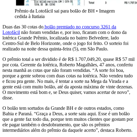
Prêmio da Lotofácil sai para bolão de BH
•
Imagem
cedida à Itatiaia
Duas das 30 cotas do
bolão premiado no concurso 3261 da
Lotofácil
não foram vendidas e, por isso, ficaram com o dono da
lotérica Grande Prêmio, localizada no bairro Belvedere, lado
Centro-Sul de Belo Horizonte, onde o jogo foi feito. O sorteio foi
realizado na noite dessa quinta-feira (5), em São Paulo.
O prêmio total a ser dividido é de R$ 1.707,049,20, quase R$ 57 mil
por cota. Gerente da lotérica, Roberto Magalhães, 47 anos, conferiu
nesta manhã as cotas que não foram vendidas. “A sorte foi boa,
porque a gente sobrou com duas cotas na lotérica. Não vendeu tudo
e ficou pra gente. No mais, é tentar a sorte na Mega da Virada e a
gente está com muito bolão, até da aposta máxima de vinte dezenas.
O movimento está bom e, se Deus quiser, vamos acertar de novo”,
disse.
O bolão tem sortudos da Grande BH e de outros estados, como
Bahia e Paraná. “Graça a Deus, a sorte saiu aqui. Esse é um bolão
que a gente faz todo dia, porque tem muitos clientes que gostam por
ele pagar também o desdobramento, que são os prêmios
intermediários além do prêmio da daquele acerto”, destaca Roberto.