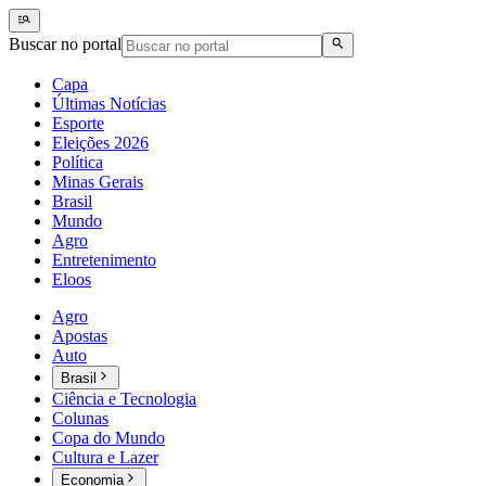
Buscar no portal
Capa
Últimas Notícias
Esporte
Eleições 2026
Política
Minas Gerais
Brasil
Mundo
Agro
Entretenimento
Eloos
Agro
Apostas
Auto
Brasil
Ciência e Tecnologia
Colunas
Copa do Mundo
Cultura e Lazer
Economia