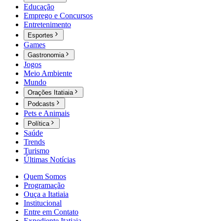
Educação
Emprego e Concursos
Entretenimento
Esportes
Games
Gastronomia
Jogos
Meio Ambiente
Mundo
Orações Itatiaia
Podcasts
Pets e Animais
Política
Saúde
Trends
Turismo
Últimas Notícias
Quem Somos
Programação
Ouça a Itatiaia
Institucional
Entre em Contato
Expediente Itatiaia