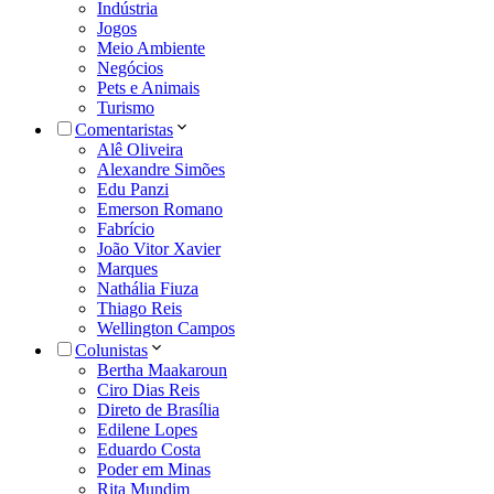
Indústria
Jogos
Meio Ambiente
Negócios
Pets e Animais
Turismo
Comentaristas
Alê Oliveira
Alexandre Simões
Edu Panzi
Emerson Romano
Fabrício
João Vitor Xavier
Marques
Nathália Fiuza
Thiago Reis
Wellington Campos
Colunistas
Bertha Maakaroun
Ciro Dias Reis
Direto de Brasília
Edilene Lopes
Eduardo Costa
Poder em Minas
Rita Mundim