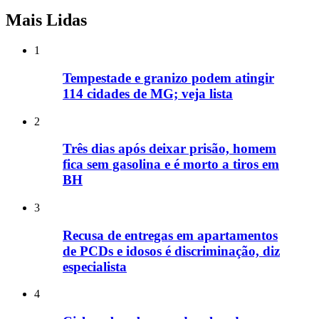
Mais Lidas
1
Tempestade e granizo podem atingir
114 cidades de MG; veja lista
2
Três dias após deixar prisão, homem
fica sem gasolina e é morto a tiros em
BH
3
Recusa de entregas em apartamentos
de PCDs e idosos é discriminação, diz
especialista
4