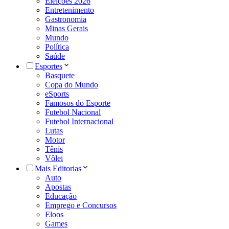
Eleições 2026
Entretenimento
Gastronomia
Minas Gerais
Mundo
Política
Saúde
Esportes
Basquete
Copa do Mundo
eSports
Famosos do Esporte
Futebol Nacional
Futebol Internacional
Lutas
Motor
Tênis
Vôlei
Mais Editorias
Auto
Apostas
Educação
Emprego e Concursos
Eloos
Games