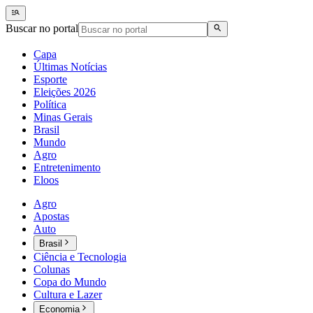
Buscar no portal
Capa
Últimas Notícias
Esporte
Eleições 2026
Política
Minas Gerais
Brasil
Mundo
Agro
Entretenimento
Eloos
Agro
Apostas
Auto
Brasil
Ciência e Tecnologia
Colunas
Copa do Mundo
Cultura e Lazer
Economia