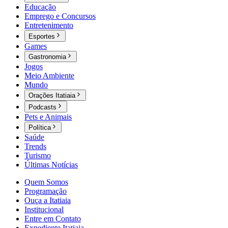
Educação
Emprego e Concursos
Entretenimento
Esportes
Games
Gastronomia
Jogos
Meio Ambiente
Mundo
Orações Itatiaia
Podcasts
Pets e Animais
Política
Saúde
Trends
Turismo
Últimas Notícias
Quem Somos
Programação
Ouça a Itatiaia
Institucional
Entre em Contato
Expediente Itatiaia