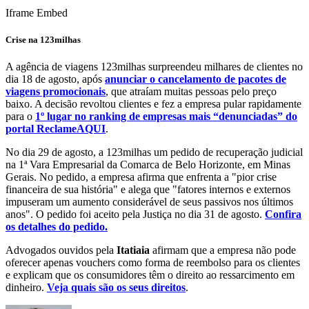
Iframe Embed
Crise na 123milhas
A agência de viagens 123milhas surpreendeu milhares de clientes no
dia 18 de agosto, após
anunciar o cancelamento de pacotes de
viagens promocionais
, que atraíam muitas pessoas pelo preço
baixo. A decisão revoltou clientes e fez a empresa pular rapidamente
para o
1º lugar no ranking de empresas mais “denunciadas” do
portal ReclameAQUI
.
No dia 29 de agosto, a 123milhas um pedido de recuperação judicial
na 1ª Vara Empresarial da Comarca de Belo Horizonte, em Minas
Gerais. No pedido, a empresa afirma que enfrenta a "pior crise
financeira de sua história" e alega que "fatores internos e externos
impuseram um aumento considerável de seus passivos nos últimos
anos". O pedido foi aceito pela Justiça no dia 31 de agosto.
Confira
os detalhes do pedido.
Advogados ouvidos pela
Itatiaia
afirmam que a empresa não pode
oferecer apenas vouchers como forma de reembolso para os clientes
e explicam que os consumidores têm o direito ao ressarcimento em
dinheiro.
Veja quais são os seus direitos
.