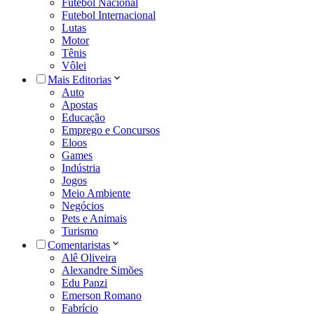
Futebol Nacional
Futebol Internacional
Lutas
Motor
Tênis
Vôlei
Mais Editorias
Auto
Apostas
Educação
Emprego e Concursos
Eloos
Games
Indústria
Jogos
Meio Ambiente
Negócios
Pets e Animais
Turismo
Comentaristas
Alê Oliveira
Alexandre Simões
Edu Panzi
Emerson Romano
Fabrício