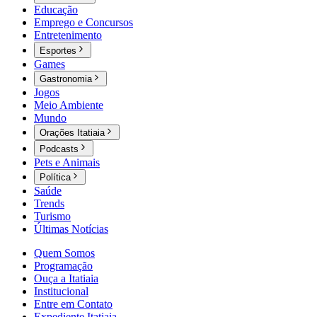
Educação
Emprego e Concursos
Entretenimento
Esportes
Games
Gastronomia
Jogos
Meio Ambiente
Mundo
Orações Itatiaia
Podcasts
Pets e Animais
Política
Saúde
Trends
Turismo
Últimas Notícias
Quem Somos
Programação
Ouça a Itatiaia
Institucional
Entre em Contato
Expediente Itatiaia