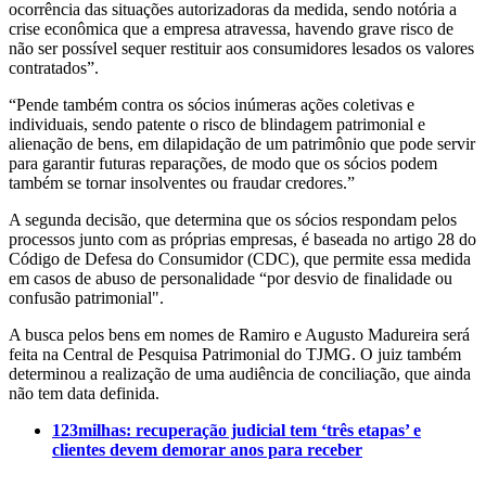
ocorrência das situações autorizadoras da medida, sendo notória a
crise econômica que a empresa atravessa, havendo grave risco de
não ser possível sequer restituir aos consumidores lesados os valores
contratados”.
“Pende também contra os sócios inúmeras ações coletivas e
individuais, sendo patente o risco de blindagem patrimonial e
alienação de bens, em dilapidação de um patrimônio que pode servir
para garantir futuras reparações, de modo que os sócios podem
também se tornar insolventes ou fraudar credores.”
A segunda decisão, que determina que os sócios respondam pelos
processos junto com as próprias empresas, é baseada no artigo 28 do
Código de Defesa do Consumidor (CDC), que permite essa medida
em casos de abuso de personalidade “por desvio de finalidade ou
confusão patrimonial".
A busca pelos bens em nomes de Ramiro e Augusto Madureira será
feita na Central de Pesquisa Patrimonial do TJMG. O juiz também
determinou a realização de uma audiência de conciliação, que ainda
não tem data definida.
123milhas: recuperação judicial tem ‘três etapas’ e
clientes devem demorar anos para receber