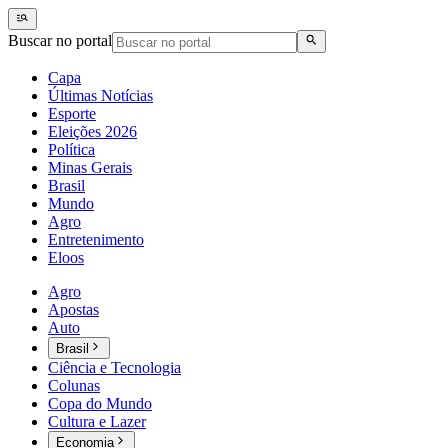
Buscar no portal
Capa
Últimas Notícias
Esporte
Eleições 2026
Política
Minas Gerais
Brasil
Mundo
Agro
Entretenimento
Eloos
Agro
Apostas
Auto
Brasil
Ciência e Tecnologia
Colunas
Copa do Mundo
Cultura e Lazer
Economia