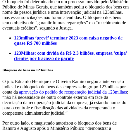
O bloqueio foi determinado em um processo movido pelo Ministério
Público de Minas Gerais, que também pediu o bloqueio dos bens em
nome da pessoa jurídica e uma intervenção judicial na 123milhas,
mas essas solicitações não foram atendidas. O bloqueio dos bens
tem o objetivo de “garantir futuras reparações” e o “recebimento de
eventuais créditos”, segundo a Justiça.
123milhas ‘prevê’ terminar 2023 com caixa negativo de
quase R$ 700 milhões
123Milhas: com dívida de R$ 2,3 bilhões, empresa 'culpa'
clientes por fracasso de pacote
Bloqueio de bens na 123milhas
O juiz Eduardo Henrique de Oliveira Ramiro negou a intervenção
judicial e o bloqueio de bens das empresas do grupo 123milhas por
conta da
aprovação do pedido de recuperação judicial da 123milhas
:
“não há necessidade de outro controle externo em face da
decretação da recuperação judicial da empresa, já estando nomeado
para o controle e fiscalização das atividades da recuperanda o
competente administrador judicial.”
Por outro lado, o magistrado autorizou o bloqueio dos bens de
Ramiro e Augusto após o Ministério Público “demonstrar a