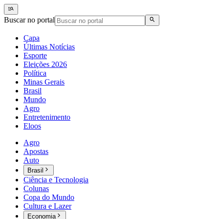
Buscar no portal
Capa
Últimas Notícias
Esporte
Eleições 2026
Política
Minas Gerais
Brasil
Mundo
Agro
Entretenimento
Eloos
Agro
Apostas
Auto
Brasil
Ciência e Tecnologia
Colunas
Copa do Mundo
Cultura e Lazer
Economia