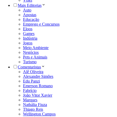
Vôlei
Mais Editorias
Auto
Apostas
Educação
Emprego e Concursos
Eloos
Games
Indústria
Jogos
Meio Ambiente
Negócios
Pets e Animais
Turismo
Comentaristas
Alê Oliveira
Alexandre Simões
Edu Panzi
Emerson Romano
Fabrício
João Vitor Xavier
Marques
Nathália Fiuza
Thiago Reis
Wellington Campos