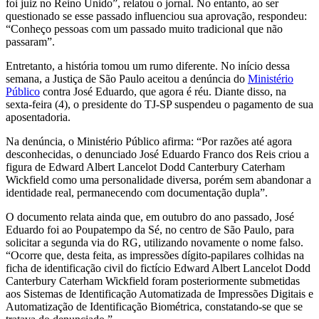
foi juiz no Reino Unido”, relatou o jornal. No entanto, ao ser
questionado se esse passado influenciou sua aprovação, respondeu:
“Conheço pessoas com um passado muito tradicional que não
passaram”.
Entretanto, a história tomou um rumo diferente. No início dessa
semana, a Justiça de São Paulo aceitou a denúncia do
Ministério
Público
contra José Eduardo, que agora é réu. Diante disso, na
sexta-feira (4), o presidente do TJ-SP suspendeu o pagamento de sua
aposentadoria.
Na denúncia, o Ministério Público afirma: “Por razões até agora
desconhecidas, o denunciado José Eduardo Franco dos Reis criou a
figura de Edward Albert Lancelot Dodd Canterbury Caterham
Wickfield como uma personalidade diversa, porém sem abandonar a
identidade real, permanecendo com documentação dupla”.
O documento relata ainda que, em outubro do ano passado, José
Eduardo foi ao Poupatempo da Sé, no centro de São Paulo, para
solicitar a segunda via do RG, utilizando novamente o nome falso.
“Ocorre que, desta feita, as impressões dígito-papilares colhidas na
ficha de identificação civil do fictício Edward Albert Lancelot Dodd
Canterbury Caterham Wickfield foram posteriormente submetidas
aos Sistemas de Identificação Automatizada de Impressões Digitais e
Automatização de Identificação Biométrica, constatando-se que se