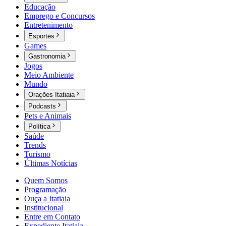
Educação
Emprego e Concursos
Entretenimento
Esportes
Games
Gastronomia
Jogos
Meio Ambiente
Mundo
Orações Itatiaia
Podcasts
Pets e Animais
Política
Saúde
Trends
Turismo
Últimas Notícias
Quem Somos
Programação
Ouça a Itatiaia
Institucional
Entre em Contato
Expediente Itatiaia