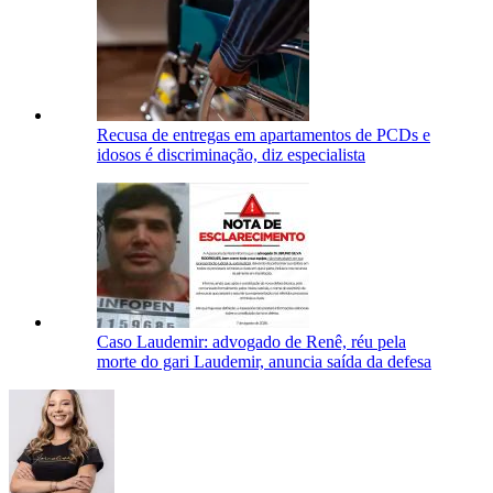
Recusa de entregas em apartamentos de PCDs e
idosos é discriminação, diz especialista
Caso Laudemir: advogado de Renê, réu pela
morte do gari Laudemir, anuncia saída da defesa