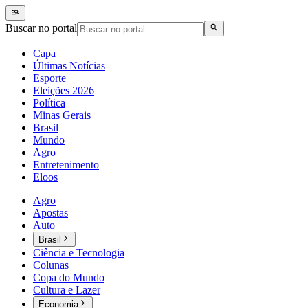
Buscar no portal
Capa
Últimas Notícias
Esporte
Eleições 2026
Política
Minas Gerais
Brasil
Mundo
Agro
Entretenimento
Eloos
Agro
Apostas
Auto
Brasil
Ciência e Tecnologia
Colunas
Copa do Mundo
Cultura e Lazer
Economia