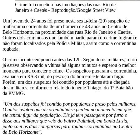
Crime foi cometido nas imediações das ruas Rio de
Janeiro e Caetés
•
Reprodução/Google Street View
Um jovem de 24 anos foi preso nesta sexta-feira (20) suspeito de
roubar uma correntinha de um homem de 43 anos no Centro de
Belo Horizonte, na proximidade das ruas Rio de Janeiro e Caetés.
Outros dois criminosos que também participaram do crime fugiram e
não foram localizados pela Polícia Militar, assim como a correntinha
roubada.
O crime aconteceu pouco antes das 12h. Segundo os militares, o trio
já estava observando a vítima há alguns minutos e esperou o melhor
momento para cometer o crime. Os suspeitos puxaram a correntinha,
avaliada em R$ 3 mil, do pescoço do homem e tentaram fugir.
Porém, um dos suspeitos foi contido por populares até a chegada
dos militares, conforme o relato do tenente Thiago, do 1º Batalhão
da PMMG.
“
Um dos suspeitos foi contido por populares e preso pelos militares.
O autor relatou que a correntinha se perdeu no momento em que
ele tentou fugir da população. Ele já tem passagens por furto e
disse aos militares que veio do bairro Palmital, em Santa Luzia,
junto com os dois comparsas para roubar correntinhas no Centro
de Belo Horizonte
”.