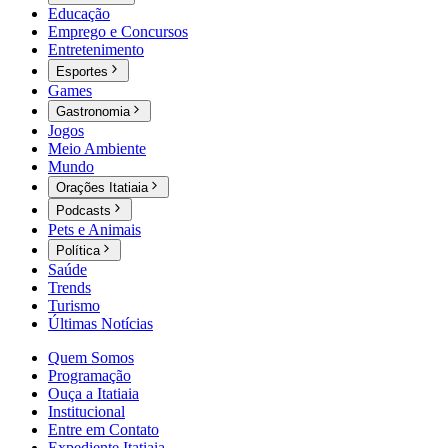
Educação
Emprego e Concursos
Entretenimento
Esportes
Games
Gastronomia
Jogos
Meio Ambiente
Mundo
Orações Itatiaia
Podcasts
Pets e Animais
Política
Saúde
Trends
Turismo
Últimas Notícias
Quem Somos
Programação
Ouça a Itatiaia
Institucional
Entre em Contato
Expediente Itatiaia