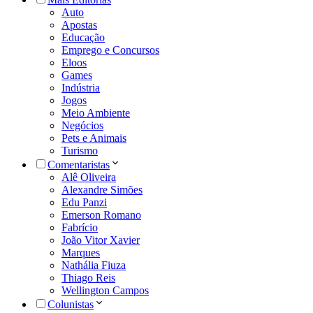
Auto
Apostas
Educação
Emprego e Concursos
Eloos
Games
Indústria
Jogos
Meio Ambiente
Negócios
Pets e Animais
Turismo
Comentaristas
Alê Oliveira
Alexandre Simões
Edu Panzi
Emerson Romano
Fabrício
João Vitor Xavier
Marques
Nathália Fiuza
Thiago Reis
Wellington Campos
Colunistas