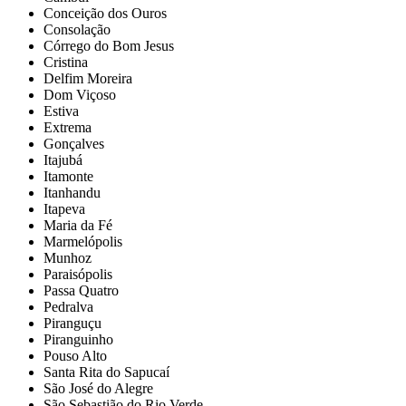
Conceição dos Ouros
Consolação
Córrego do Bom Jesus
Cristina
Delfim Moreira
Dom Viçoso
Estiva
Extrema
Gonçalves
Itajubá
Itamonte
Itanhandu
Itapeva
Maria da Fé
Marmelópolis
Munhoz
Paraisópolis
Passa Quatro
Pedralva
Piranguçu
Piranguinho
Pouso Alto
Santa Rita do Sapucaí
São José do Alegre
São Sebastião do Rio Verde