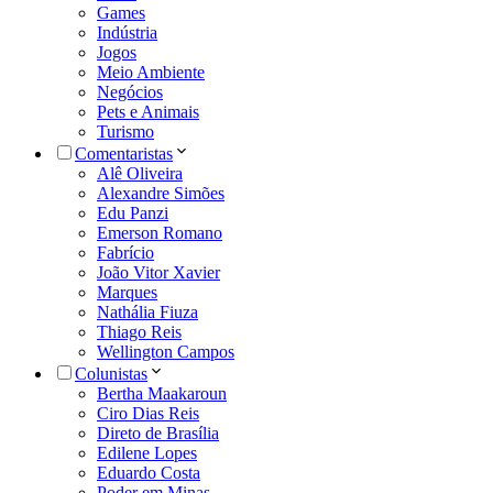
Games
Indústria
Jogos
Meio Ambiente
Negócios
Pets e Animais
Turismo
Comentaristas
Alê Oliveira
Alexandre Simões
Edu Panzi
Emerson Romano
Fabrício
João Vitor Xavier
Marques
Nathália Fiuza
Thiago Reis
Wellington Campos
Colunistas
Bertha Maakaroun
Ciro Dias Reis
Direto de Brasília
Edilene Lopes
Eduardo Costa
Poder em Minas