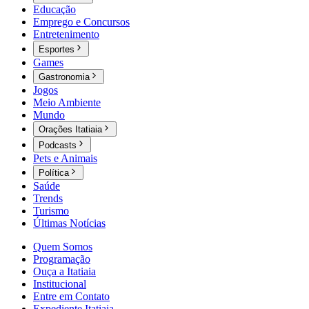
Educação
Emprego e Concursos
Entretenimento
Esportes
Games
Gastronomia
Jogos
Meio Ambiente
Mundo
Orações Itatiaia
Podcasts
Pets e Animais
Política
Saúde
Trends
Turismo
Últimas Notícias
Quem Somos
Programação
Ouça a Itatiaia
Institucional
Entre em Contato
Expediente Itatiaia