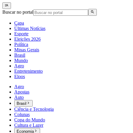
Buscar no portal
Capa
Últimas Notícias
Esporte
Eleições 2026
Política
Minas Gerais
Brasil
Mundo
Agro
Entretenimento
Eloos
Agro
Apostas
Auto
Brasil
Ciência e Tecnologia
Colunas
Copa do Mundo
Cultura e Lazer
Economia