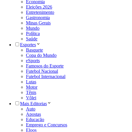
Economia
Eleições 2026
Entretenimento
Gastronomia
Minas Gerais
Mundo
Política
Saúde
Esportes
Basquete
Copa do Mundo
eSports
Famosos do Esporte
Futebol Nacional
Futebol Internacional
Lutas
Motor
Tênis
Vôlei
Mais Editorias
Auto
Apostas
Educação
Emprego e Concursos
Eloos