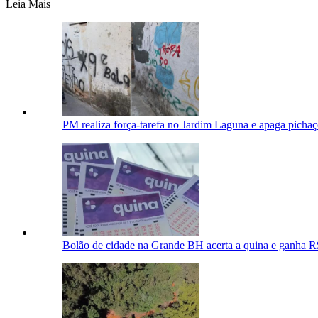
Leia Mais
PM realiza força-tarefa no Jardim Laguna e apaga pichaç
Bolão de cidade na Grande BH acerta a quina e ganha R