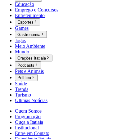
Educação
Emprego e Concursos
Entretenimento
Esportes
Games
Gastronomia
Jogos
Meio Ambiente
Mundo
Orações Itatiaia
Podcasts
Pets e Animais
Política
Saúde
Trends
Turismo
Últimas Notícias
Quem Somos
Programação
Ouça a Itatiaia
Institucional
Entre em Contato
Expediente Itatiaia