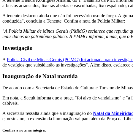
A tenente Blenda Rodrigues Amaral, do 1º Batalhão da PM, informou q
arbustos arrancados, lixeiras abertas e vasculhadas, lixo espalhado, c
A tenente destacou ainda que não foi necessário uso de força. Algu
conduzida", concluiu a Tenente. Confira a nota da Polícia Militar:
"
A Polícia Militar de Minas Gerais (PMMG) esclarece que repudia qu
mais danos ao patrimônio público. A PMMG informa, ainda, que o Bol
Investigação
A
Polícia Civil de Minas Gerais (PCMG) foi acionada para investigar
de vestígios que subsidiarão as investigações". Além disso, esclarece
Inauguração de Natal mantida
De acordo com a Secretaria de Estado de Cultura e Turismo de Minas 
Em nota, a Secult informa que a praça "foi alvo de vandalismo" e "a i
cabíveis.
A secretaria ressalta ainda que a inauguração do
Natal da Mineiridad
e, neste ano, a extensão da iluminação vai para além da Praça da Libe
Confira a nota na íntegra: