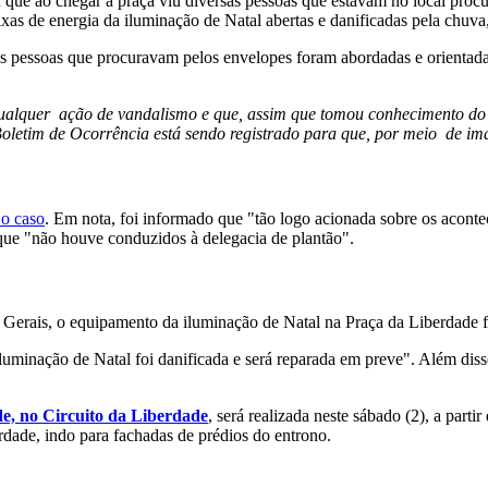
ue ao chegar à praça viu diversas pessoas que estavam no local procur
aixas de energia da iluminação de Natal abertas e danificadas pela chuv
mas pessoas que procuravam pelos envelopes foram abordadas e orienta
alquer ação de vandalismo e que, assim que tomou conhecimento do fa
etim de Ocorrência está sendo registrado para que, por meio de image
 o caso
. Em nota, foi informado que "tão logo acionada sobre os acontec
 que "não houve conduzidos à delegacia de plantão".
Gerais, o equipamento da iluminação de Natal na Praça da Liberdade f
luminação de Natal foi danificada e será reparada em preve". Além disso
e, no Circuito da Liberdade
, será realizada neste sábado (2), a part
rdade, indo para fachadas de prédios do entrono.