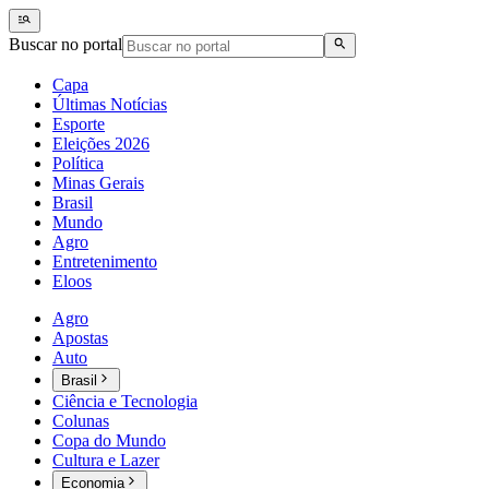
Buscar no portal
Capa
Últimas Notícias
Esporte
Eleições 2026
Política
Minas Gerais
Brasil
Mundo
Agro
Entretenimento
Eloos
Agro
Apostas
Auto
Brasil
Ciência e Tecnologia
Colunas
Copa do Mundo
Cultura e Lazer
Economia