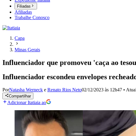
Filiadas
Afiliadas
Trabalhe Conosco
Capa
Minas Gerais
Influenciador que promoveu 'caça ao tesou
Influenciador escondeu envelopes rechead
Por
Natasha Werneck
e
Renato Rios Neto
02/12/2023 às 12h47
•
Atua
Compartilhar
Adicionar Itatiaia ao