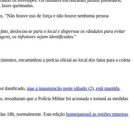
ando os envelopes. Os militares encontraram jardins pisoteados,
a, luzes queimadas.
das. "Não houve uso de força e não houve nenhuma pessoa
to, deslocou-se para o local e dispersou os vândalos para evitar
ns, os infratores sejam identificados.
"
imentos, encaminhou a perícia oficial ao local dos fatos para a coleta
oi danificado,
mas a inauguração neste sábado (2), está mantida
.
, ressaltaram que a Polícia Militar foi acionada e tomará as medidas
ir das 18h, normalmente. Esta edição
homenageará as regiões mineiras