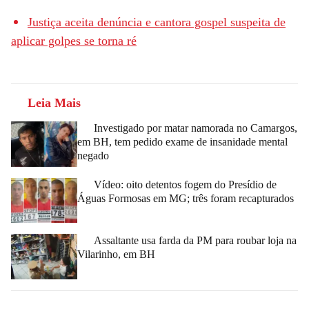
Justiça aceita denúncia e cantora gospel suspeita de
aplicar golpes se torna ré
Leia Mais
Investigado por matar namorada no Camargos,
em BH, tem pedido exame de insanidade mental
negado
Vídeo: oito detentos fogem do Presídio de
Águas Formosas em MG; três foram recapturados
Assaltante usa farda da PM para roubar loja na
Vilarinho, em BH