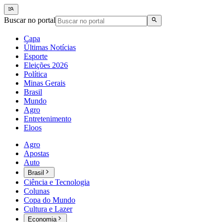
Buscar no portal
Capa
Últimas Notícias
Esporte
Eleições 2026
Política
Minas Gerais
Brasil
Mundo
Agro
Entretenimento
Eloos
Agro
Apostas
Auto
Brasil
Ciência e Tecnologia
Colunas
Copa do Mundo
Cultura e Lazer
Economia