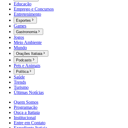
Educação
Emprego e Concursos
Entretenimento
Esportes
Games
Gastronomia
Jogos
Meio Ambiente
Mundo
Orações Itatiaia
Podcasts
Pets e Animais
Política
Saúde
Trends
Turismo
Últimas Notícias
Quem Somos
Programação
Ouça a Itatiaia
Institucional
Entre em Contato
Expediente Itatiaia