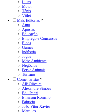
Lutas
Motor
Tênis
Vôlei
Mais Editorias
Auto
Apostas
Educação
Emprego e Concursos
Eloos
Games
Indústria
Jogos
Meio Ambiente
Negócios
Pets e Animais
Turismo
Comentaristas
Alê Oliveira
Alexandre Simões
Edu Panzi
Emerson Romano
Fabrício
João Vitor Xavier
Marques