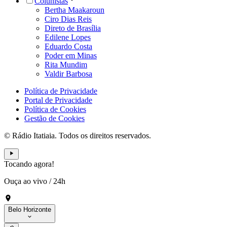
Colunistas
Bertha Maakaroun
Ciro Dias Reis
Direto de Brasília
Edilene Lopes
Eduardo Costa
Poder em Minas
Rita Mundim
Valdir Barbosa
Política de Privacidade
Portal de Privacidade
Política de Cookies
Gestão de Cookies
© Rádio Itatiaia. Todos os direitos reservados.
Tocando agora!
Ouça ao vivo
/
24h
Belo Horizonte