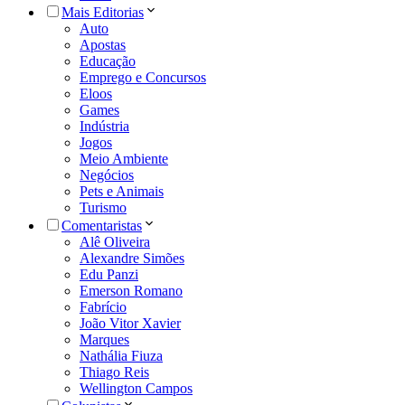
Mais Editorias
Auto
Apostas
Educação
Emprego e Concursos
Eloos
Games
Indústria
Jogos
Meio Ambiente
Negócios
Pets e Animais
Turismo
Comentaristas
Alê Oliveira
Alexandre Simões
Edu Panzi
Emerson Romano
Fabrício
João Vitor Xavier
Marques
Nathália Fiuza
Thiago Reis
Wellington Campos