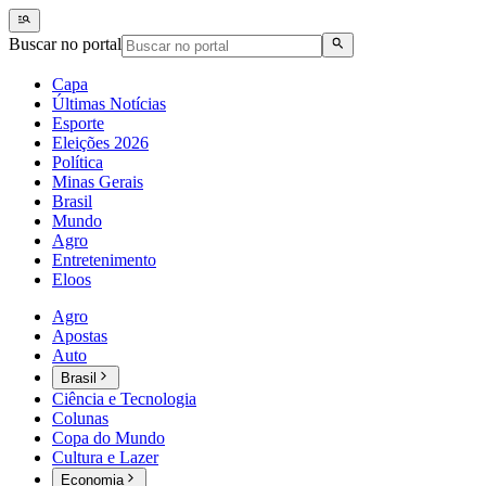
Buscar no portal
Capa
Últimas Notícias
Esporte
Eleições 2026
Política
Minas Gerais
Brasil
Mundo
Agro
Entretenimento
Eloos
Agro
Apostas
Auto
Brasil
Ciência e Tecnologia
Colunas
Copa do Mundo
Cultura e Lazer
Economia