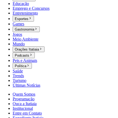
Educação
Emprego e Concursos
Entretenimento
Esportes
Games
Gastronomia
Jogos
Meio Ambiente
Mundo
Orações Itatiaia
Podcasts
Pets e Animais
Política
Saúde
Trends
Turismo
Últimas Notícias
Quem Somos
Programação
Ouça a Itatiaia
Institucional
Entre em Contato
Expediente Itatiaia