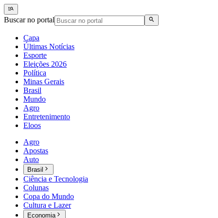
Buscar no portal
Capa
Últimas Notícias
Esporte
Eleições 2026
Política
Minas Gerais
Brasil
Mundo
Agro
Entretenimento
Eloos
Agro
Apostas
Auto
Brasil
Ciência e Tecnologia
Colunas
Copa do Mundo
Cultura e Lazer
Economia