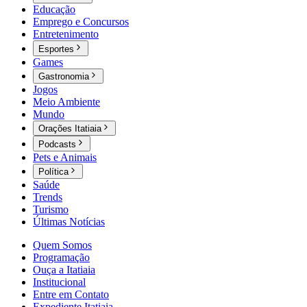
Educação
Emprego e Concursos
Entretenimento
Esportes
Games
Gastronomia
Jogos
Meio Ambiente
Mundo
Orações Itatiaia
Podcasts
Pets e Animais
Política
Saúde
Trends
Turismo
Últimas Notícias
Quem Somos
Programação
Ouça a Itatiaia
Institucional
Entre em Contato
Expediente Itatiaia