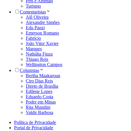
Pets e Animais
Turismo
Comentaristas
Alê Oliveira
Alexandre Simões
Edu Panzi
Emerson Romano
Fabrício
João Vitor Xavier
Marques
Nathália Fiuza
Thiago Reis
Wellington Campos
Colunistas
Bertha Maakaroun
Ciro Dias Reis
Direto de Brasília
Edilene Lopes
Eduardo Costa
Poder em Minas
Rita Mundim
Valdir Barbosa
Política de Privacidade
Portal de Privacidade