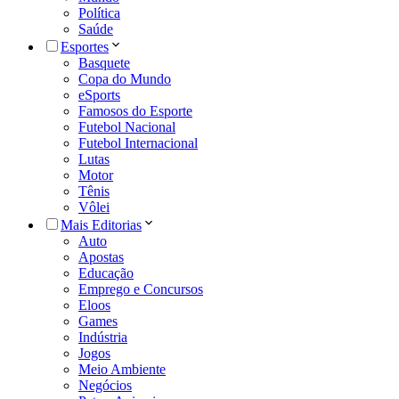
Política
Saúde
Esportes
Basquete
Copa do Mundo
eSports
Famosos do Esporte
Futebol Nacional
Futebol Internacional
Lutas
Motor
Tênis
Vôlei
Mais Editorias
Auto
Apostas
Educação
Emprego e Concursos
Eloos
Games
Indústria
Jogos
Meio Ambiente
Negócios