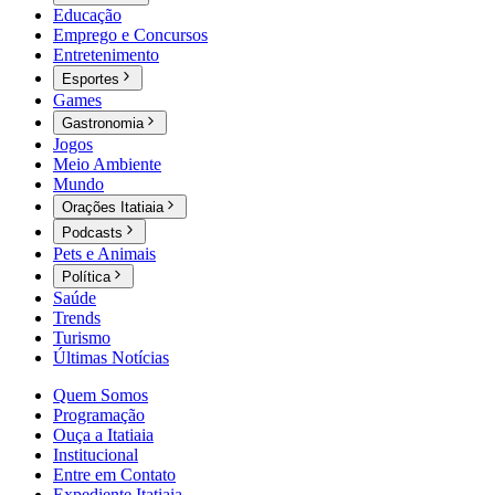
Educação
Emprego e Concursos
Entretenimento
Esportes
Games
Gastronomia
Jogos
Meio Ambiente
Mundo
Orações Itatiaia
Podcasts
Pets e Animais
Política
Saúde
Trends
Turismo
Últimas Notícias
Quem Somos
Programação
Ouça a Itatiaia
Institucional
Entre em Contato
Expediente Itatiaia