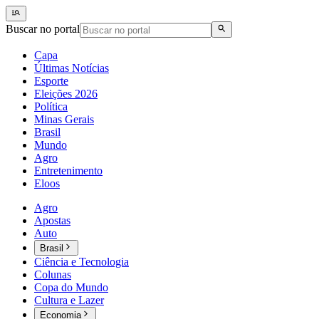
Buscar no portal
Capa
Últimas Notícias
Esporte
Eleições 2026
Política
Minas Gerais
Brasil
Mundo
Agro
Entretenimento
Eloos
Agro
Apostas
Auto
Brasil
Ciência e Tecnologia
Colunas
Copa do Mundo
Cultura e Lazer
Economia