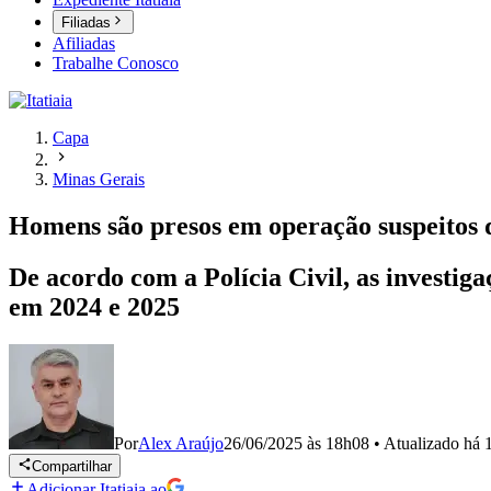
Filiadas
Afiliadas
Trabalhe Conosco
Capa
Minas Gerais
Homens são presos em operação suspeitos d
De acordo com a Polícia Civil, as investi
em 2024 e 2025
Por
Alex Araújo
26/06/2025 às 18h08
•
Atualizado
há 
Compartilhar
Adicionar Itatiaia ao