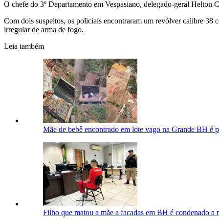
O chefe do 3º Departamento em Vespasiano, delegado-geral Helton Co
Com dois suspeitos, os policiais encontraram um revólver calibre 38 
irregular de arma de fogo.
Leia também
Mãe de bebê encontrado em lote vago na Grande BH é pre
Filho que matou a mãe a facadas em BH é condenado a m