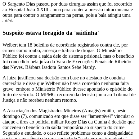
O Sargento Dias passou por duas cirurgias assim que foi socorrido
ao Hospital João XXIII - uma para conter a pressão intracraniana e
outra para conter o sangramento na perna, pois a bala atingiu uma
artéria.
Suspeito estava foragido da 'saidinha'
Welbert tem 18 boletins de ocorrência registrados contra ele, por
crimes como roubo, ameaça e tráfico de drogas. O Ministério
Público foi contra a saída dele do sistema prisional, mas o benefício
foi concedido pela juíza da Vara de Execuções Penais de Ribeirão
das Neves, Bárbara Isadora Santos Sebe Nardy.
A juíza justificou sua decisão com base no atestado de conduta
carcerária e disse que Welbert não havia cometido nenhuma falta
grave, embora o Ministério Público tivesse apontado o episódio do
furto de veículo. O MPMG recorreu da decisão junto ao Tribunal de
Justiça e não recebeu nenhum retorno.
A Associação dos Magistrados Mineiros (Amagis) emitiu, neste
domingo (7), comunicado em que disse ser “lamentável” vincular o
ataque a tiros ao policial militar Roger Dias da Cunha à decisão que
concedeu o benefício da saída temporária ao suspeito do crime.
Segundo a entidade, o caso reflete problemas como a desigualdade
social e a existência de uma sociedade “cada vez mais violenta”.