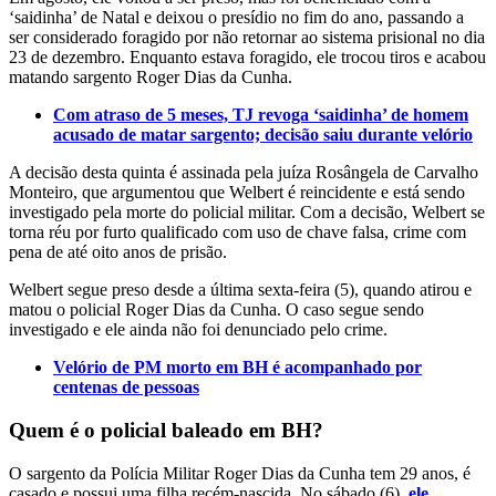
‘saidinha’ de Natal e deixou o presídio no fim do ano, passando a
ser considerado foragido por não retornar ao sistema prisional no dia
23 de dezembro. Enquanto estava foragido, ele trocou tiros e acabou
matando sargento Roger Dias da Cunha.
Com atraso de 5 meses, TJ revoga ‘saidinha’ de homem
acusado de matar sargento; decisão saiu durante velório
A decisão desta quinta é assinada pela juíza Rosângela de Carvalho
Monteiro, que argumentou que Welbert é reincidente e está sendo
investigado pela morte do policial militar. Com a decisão, Welbert se
torna réu por furto qualificado com uso de chave falsa, crime com
pena de até oito anos de prisão.
Welbert segue preso desde a última sexta-feira (5), quando atirou e
matou o policial Roger Dias da Cunha. O caso segue sendo
investigado e ele ainda não foi denunciado pelo crime.
Velório de PM morto em BH é acompanhado por
centenas de pessoas
Quem é o policial baleado em BH?
O sargento da Polícia Militar Roger Dias da Cunha tem 29 anos, é
casado e possui uma filha recém-nascida. No sábado (6),
ele