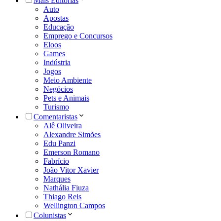
Mais Editorias
Auto
Apostas
Educação
Emprego e Concursos
Eloos
Games
Indústria
Jogos
Meio Ambiente
Negócios
Pets e Animais
Turismo
Comentaristas
Alê Oliveira
Alexandre Simões
Edu Panzi
Emerson Romano
Fabrício
João Vitor Xavier
Marques
Nathália Fiuza
Thiago Reis
Wellington Campos
Colunistas