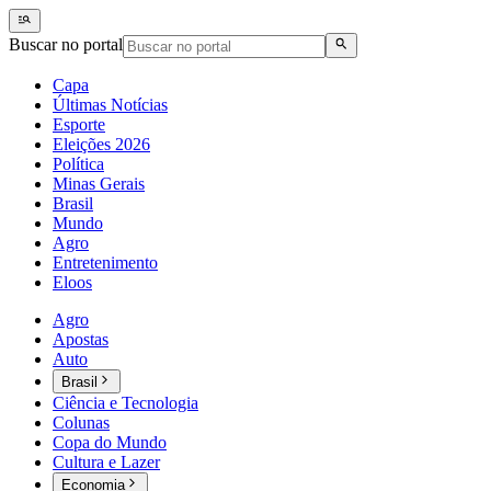
Buscar no portal
Capa
Últimas Notícias
Esporte
Eleições 2026
Política
Minas Gerais
Brasil
Mundo
Agro
Entretenimento
Eloos
Agro
Apostas
Auto
Brasil
Ciência e Tecnologia
Colunas
Copa do Mundo
Cultura e Lazer
Economia