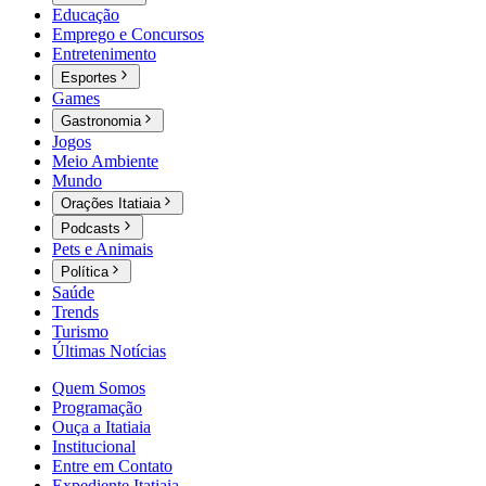
Educação
Emprego e Concursos
Entretenimento
Esportes
Games
Gastronomia
Jogos
Meio Ambiente
Mundo
Orações Itatiaia
Podcasts
Pets e Animais
Política
Saúde
Trends
Turismo
Últimas Notícias
Quem Somos
Programação
Ouça a Itatiaia
Institucional
Entre em Contato
Expediente Itatiaia