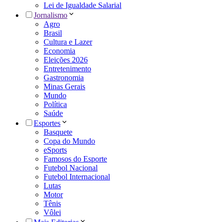
Lei de Igualdade Salarial
Jornalismo
Agro
Brasil
Cultura e Lazer
Economia
Eleições 2026
Entretenimento
Gastronomia
Minas Gerais
Mundo
Política
Saúde
Esportes
Basquete
Copa do Mundo
eSports
Famosos do Esporte
Futebol Nacional
Futebol Internacional
Lutas
Motor
Tênis
Vôlei