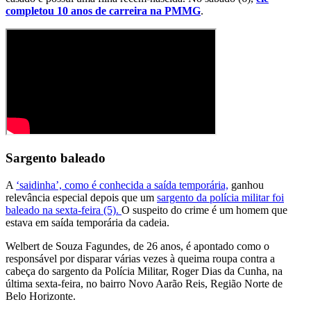
completou 10 anos de carreira na PMMG
.
Sargento baleado
A
‘saidinha’, como é conhecida a saída temporária,
ganhou
relevância especial depois que um
sargento da polícia militar foi
baleado na sexta-feira (5).
O suspeito do crime é um homem que
estava em saída temporária da cadeia.
Welbert de Souza Fagundes, de 26 anos, é apontado como o
responsável por disparar várias vezes à queima roupa contra a
cabeça do sargento da Polícia Militar, Roger Dias da Cunha, na
última sexta-feira, no bairro Novo Aarão Reis, Região Norte de
Belo Horizonte.