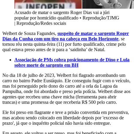
Acusado de matar o sargento Roger Dias vai a júri
popular por homicídio qualificado
•
Reprodução/TJMG
| Reprodução/Redes sociais
Welbert de Souza Fagundes,
suspeito de matar o sargento Roger
Dias da Cunha com um tiro na cabeça em Belo Horizonte
, se
tornou réu nesta quinta-feira (11) por furto qualificado, crime pelo
qual estava preso antes de ir para a ‘saidinha’ de Natal.
Associação de PMs cobra posicionamento de Dino e Lula
sobre morte de sargento em BH
No dia 18 de julho de 2023, Welbert foi flagrado arrombando um
carro no bairro Padre Eustáquio. Ele conseguiu fugir com o veículo,
mas foi perseguido pelo dono do carro até a orla da Lagoa da
Pampulha, onde foi abordado e preso pela polícia. Welbert disse aos
agentes que recebeu uma chave micha (ferramenta para abrir
trancas) e uma promessa de que receberia R$ 500 pelo carro.
Ele foi preso em flagrante e teve a prisão convertida em preventiva,
mas acabou sendo colocado em liberdade depois por 'excesso de
prazo', já que o inquérito policial não havia sido entregue.
Em agosto, ele voltou a ser preso, mas foi beneficiado com a