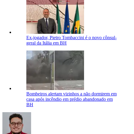
Ex-jogador, Pietro Tombaccini é o novo cônsul-
geral da Itália em BH
Bombeiros alertam vizinhos a não dormirem em
casa após incêndio em prédio abandonado em
BH