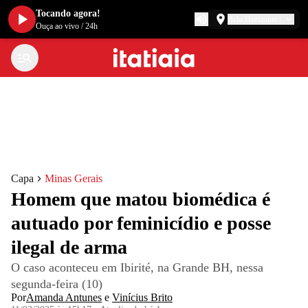
Tocando agora!
Belo Horizonte
Ouça ao vivo
/
24h
Capa
Minas Gerais
Homem que matou biomédica é
autuado por feminicídio e posse
ilegal de arma
O caso aconteceu em Ibirité, na Grande BH, nessa
segunda-feira (10)
Por
Amanda Antunes
e
Vinícius Brito