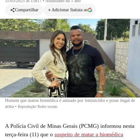
11/03/2025 às 15h17
•
Atualizado
há 1 ano
Compartilhar
Adicionar Itatiaia ao
Homem que matou biomédica é autuado por feminicídio e posse ilegal de
arma
•
Reprodução/ Redes sociais
A Polícia Civil de Minas Gerais (PCMG) informou nesta
terça-feira (11) que o
suspeito de matar a biomédica