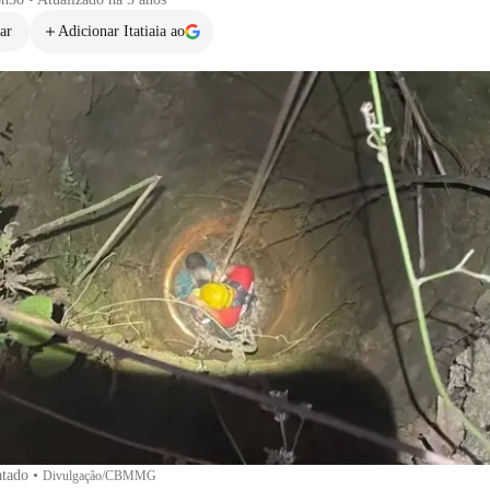
ar
Adicionar Itatiaia ao
atado
•
Divulgação/CBMMG