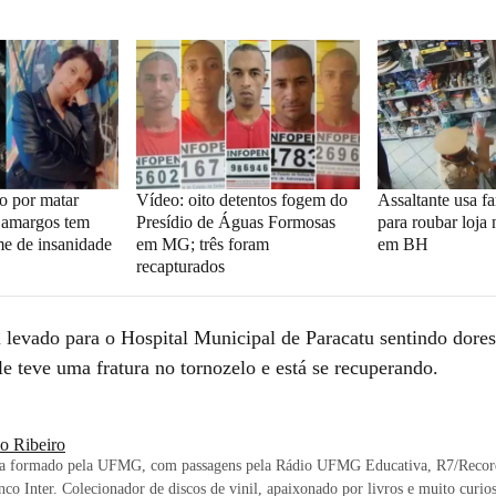
o por matar
Vídeo: oito detentos fogem do
Assaltante usa f
amargos tem
Presídio de Águas Formosas
para roubar loja 
e de insanidade
em MG; três foram
em BH
recapturados
levado para o Hospital Municipal de Paracatu sentindo dores
le teve uma fratura no tornozelo e está se recuperando.
io Ribeiro
sta formado pela UFMG, com passagens pela Rádio UFMG Educativa, R7/Record
nco Inter. Colecionador de discos de vinil, apaixonado por livros e muito curio