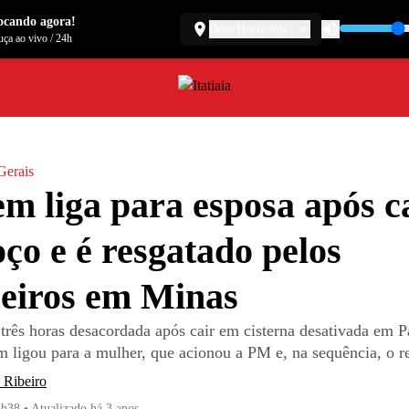
ocando agora!
Belo Horizonte
ça ao vivo
/
24h
Gerais
 liga para esposa após c
ço e é resgatado pelos
eiros em Minas
 três horas desacordada após cair em cisterna desativada em P
ligou para a mulher, que acionou a PM e, na sequência, o r
 Ribeiro
8h38
•
Atualizado
há 3 anos