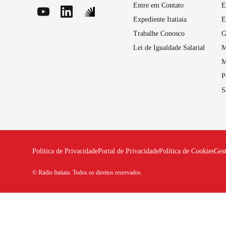
Entre em Contato
E
Expediente Itatiaia
E
Trabalhe Conosco
G
Lei de Igualdade Salarial
M
M
P
S
Política de Privacidade
Portal de Privacidade
Política de Cookies
Ges
© Rádio Itatiaia. Todos os direitos reservados.