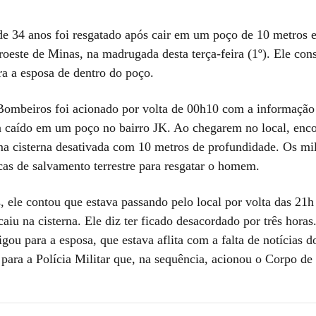
34 anos foi resgatado após cair em um poço de 10 metros 
roeste de Minas, na madrugada desta terça-feira (1º). Ele con
ra a esposa de dentro do poço.
ombeiros foi acionado por volta de 00h10 com a informaçã
caído em um poço no bairro JK. Ao chegarem no local, enc
a cisterna desativada com 10 metros de profundidade. Os mil
cas de salvamento terrestre para resgatar o homem.
, ele contou que estava passando pelo local por volta das 21
aiu na cisterna. Ele diz ter ficado desacordado por três hora
ligou para a esposa, que estava aflita com a falta de notícias 
 para a Polícia Militar que, na sequência, acionou o Corpo d