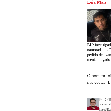
Leia Mais
BH: investigad
namorada no C
pedido de exam
mental negado
O homem foi 
nas costas. E
Por
Cél
Jornali
Inset/Ba