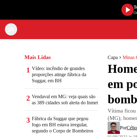
T
Ou
Mais Lidas
Capa
Minas 
Homem
Vídeo: incêndio de grandes
1
proporções atinge fábrica da
em po
Suggar, em BH
bomb
Vendaval em MG: veja quais são
2
as 389 cidades sob alerta do Inmet
Vítima ficou
(MG); homem 
Fábrica da Suggar que pegou
3
fogo em BH estava irregular,
Por
Célio
segundo o Corpo de Bombeiros
01/08/2023 às 1