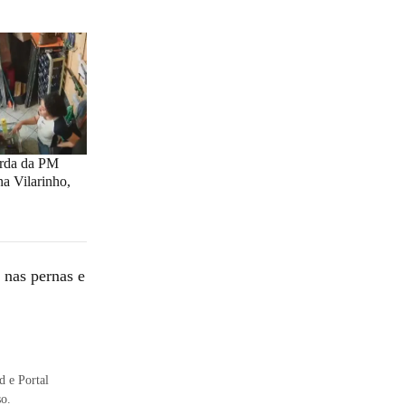
arda da PM
na Vilarinho,
 nas pernas e
 e Portal
so.