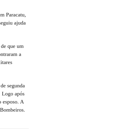
em Paracatu,
seguiu ajuda
o de que um
ontraram a
itares
h de segunda
s. Logo após
do esposo. A
e Bombeiros.