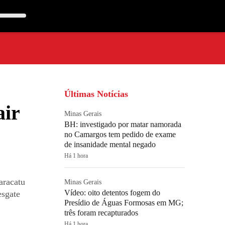
Últimas Notícias
air
Minas Gerais
BH: investigado por matar namorada
no Camargos tem pedido de exame
de insanidade mental negado
Há 1 hora
aracatu
Minas Gerais
Vídeo: oito detentos fogem do
esgate
Presídio de Águas Formosas em MG;
três foram recapturados
Há 1 hora