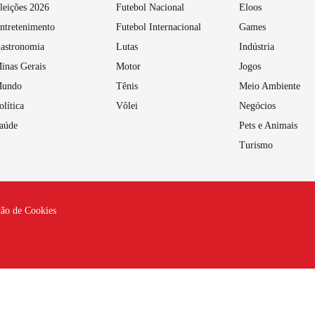
leições 2026
Futebol Nacional
Eloos
ntretenimento
Futebol Internacional
Games
astronomia
Lutas
Indústria
inas Gerais
Motor
Jogos
undo
Tênis
Meio Ambiente
olítica
Vôlei
Negócios
aúde
Pets e Animais
Turismo
tão de Cookies