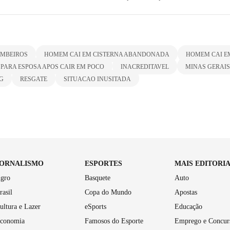
OMBEIROS
HOMEM CAI EM CISTERNA ABANDONADA
HOMEM CAI E
PARA ESPOSA APOS CAIR EM POCO
INACREDITAVEL
MINAS GERAIS
G
RESGATE
SITUACAO INUSITADA
JORNALISMO
ESPORTES
MAIS EDITORI
gro
Basquete
Auto
rasil
Copa do Mundo
Apostas
ultura e Lazer
eSports
Educação
conomia
Famosos do Esporte
Emprego e Concur