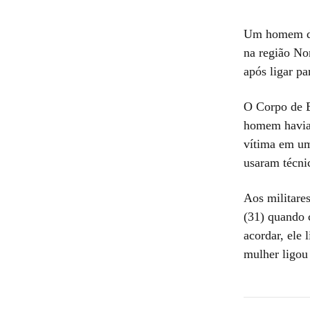
Um homem de 
na região No
após ligar pa
O Corpo de B
homem havia 
vítima em um
usaram técni
Aos militares
(31) quando c
acordar, ele 
mulher ligou